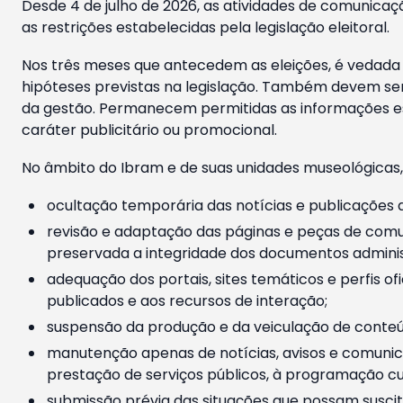
Desde 4 de julho de 2026, as atividades de comunicaçã
as restrições estabelecidas pela legislação eleitoral.
Nos três meses que antecedem as eleições, é vedada a
hipóteses previstas na legislação. Também devem ser
da gestão. Permanecem permitidas as informações est
caráter publicitário ou promocional.
No âmbito do Ibram e de suas unidades museológicas,
ocultação temporária das notícias e publicações a
revisão e adaptação das páginas e peças de comu
preservada a integridade dos documentos administ
adequação dos portais, sites temáticos e perfis ofi
publicados e aos recursos de interação;
suspensão da produção e da veiculação de conteúd
manutenção apenas de notícias, avisos e comunica
prestação de serviços públicos, à programação cul
submissão prévia das situações que possam suscita