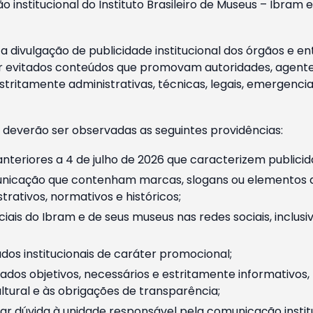
o institucional do Instituto Brasileiro de Museus – Ibra
 divulgação de publicidade institucional dos órgãos e en
 evitados conteúdos que promovam autoridades, agentes 
ritamente administrativas, técnicas, legais, emergencia
 deverão ser observadas as seguintes providências:
nteriores a 4 de julho de 2026 que caracterizem publicid
nicação que contenham marcas, slogans ou elementos da 
rativos, normativos e históricos;
ciais do Ibram e de seus museus nas redes sociais, inclus
os institucionais de caráter promocional;
dos objetivos, necessários e estritamente informativos
tural e às obrigações de transparência;
r dúvida à unidade responsável pela comunicação instituci