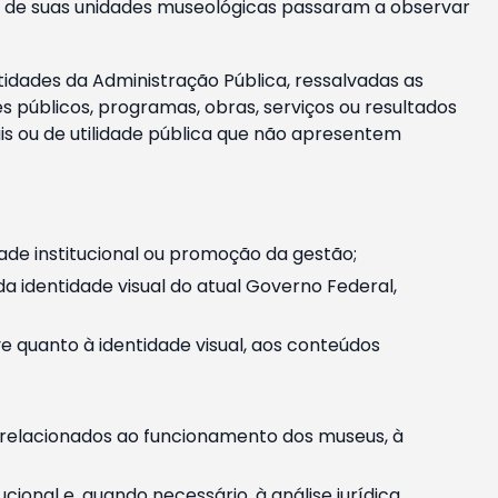
m e de suas unidades museológicas passaram a observar
tidades da Administração Pública, ressalvadas as
públicos, programas, obras, serviços ou resultados
is ou de utilidade pública que não apresentem
ade institucional ou promoção da gestão;
identidade visual do atual Governo Federal,
ive quanto à identidade visual, aos conteúdos
, relacionados ao funcionamento dos museus, à
onal e, quando necessário, à análise jurídica.