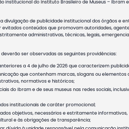
o institucional do Instituto Brasileiro de Museus – Ibra
 divulgação de publicidade institucional dos órgãos e en
 evitados conteúdos que promovam autoridades, agentes 
ritamente administrativas, técnicas, legais, emergencia
 deverão ser observadas as seguintes providências:
nteriores a 4 de julho de 2026 que caracterizem publicid
nicação que contenham marcas, slogans ou elementos da 
rativos, normativos e históricos;
ciais do Ibram e de seus museus nas redes sociais, inclus
os institucionais de caráter promocional;
dos objetivos, necessários e estritamente informativos
tural e às obrigações de transparência;
r dúvida à unidade responsável pela comunicação instituci