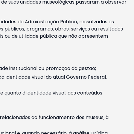
m e de suas unidades museológicas passaram a observar
tidades da Administração Pública, ressalvadas as
públicos, programas, obras, serviços ou resultados
is ou de utilidade pública que não apresentem
ade institucional ou promoção da gestão;
identidade visual do atual Governo Federal,
ive quanto à identidade visual, aos conteúdos
, relacionados ao funcionamento dos museus, à
onal e, quando necessário, à análise jurídica.