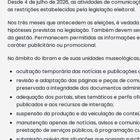
Desde 4 de julho de 2026, as atividades de comunicaçã
as restrições estabelecidas pela legislação eleitoral.
Nos três meses que antecedem as eleições, é vedada a
hipóteses previstas na legislação. Também devem ser
da gestão. Permanecem permitidas as informações est
caráter publicitário ou promocional.
No âmbito do Ibram e de suas unidades museológicas,
ocultação temporária das notícias e publicações a
revisão e adaptação das páginas e peças de comu
preservada a integridade dos documentos administ
adequação dos portais, sites temáticos e perfis ofi
publicados e aos recursos de interação;
suspensão da produção e da veiculação de conteúd
manutenção apenas de notícias, avisos e comunica
prestação de serviços públicos, à programação cul
submissão prévia das situações que possam suscita