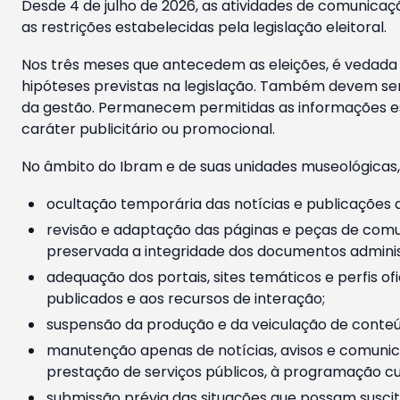
Desde 4 de julho de 2026, as atividades de comunicaçã
as restrições estabelecidas pela legislação eleitoral.
Nos três meses que antecedem as eleições, é vedada a
hipóteses previstas na legislação. Também devem ser
da gestão. Permanecem permitidas as informações est
caráter publicitário ou promocional.
No âmbito do Ibram e de suas unidades museológicas,
ocultação temporária das notícias e publicações a
revisão e adaptação das páginas e peças de comu
preservada a integridade dos documentos administ
adequação dos portais, sites temáticos e perfis ofi
publicados e aos recursos de interação;
suspensão da produção e da veiculação de conteúd
manutenção apenas de notícias, avisos e comunica
prestação de serviços públicos, à programação cul
submissão prévia das situações que possam suscita