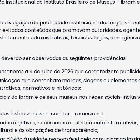
o institucional do Instituto Brasileiro de Museus – Ibra
 divulgação de publicidade institucional dos órgãos e en
 evitados conteúdos que promovam autoridades, agentes 
ritamente administrativas, técnicas, legais, emergencia
 deverão ser observadas as seguintes providências:
nteriores a 4 de julho de 2026 que caracterizem publicid
nicação que contenham marcas, slogans ou elementos da 
rativos, normativos e históricos;
ciais do Ibram e de seus museus nas redes sociais, inclus
os institucionais de caráter promocional;
dos objetivos, necessários e estritamente informativos
tural e às obrigações de transparência;
r dúvida à unidade responsável pela comunicação instituci