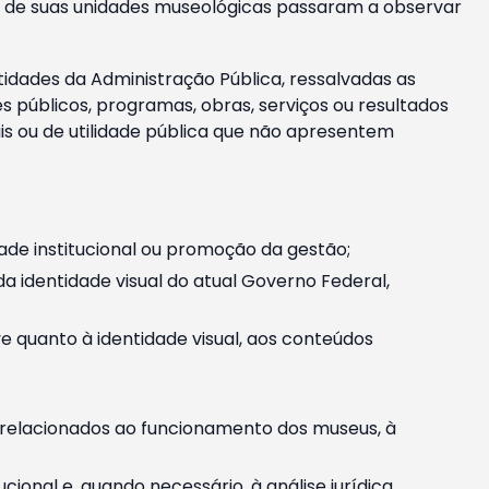
m e de suas unidades museológicas passaram a observar
tidades da Administração Pública, ressalvadas as
públicos, programas, obras, serviços ou resultados
is ou de utilidade pública que não apresentem
ade institucional ou promoção da gestão;
identidade visual do atual Governo Federal,
ive quanto à identidade visual, aos conteúdos
, relacionados ao funcionamento dos museus, à
onal e, quando necessário, à análise jurídica.