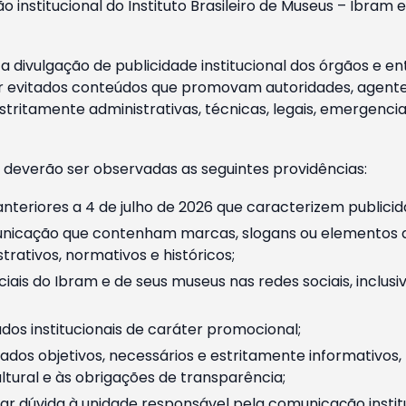
o institucional do Instituto Brasileiro de Museus – Ibra
 divulgação de publicidade institucional dos órgãos e en
 evitados conteúdos que promovam autoridades, agentes 
ritamente administrativas, técnicas, legais, emergencia
 deverão ser observadas as seguintes providências:
nteriores a 4 de julho de 2026 que caracterizem publicid
nicação que contenham marcas, slogans ou elementos da 
rativos, normativos e históricos;
ciais do Ibram e de seus museus nas redes sociais, inclus
os institucionais de caráter promocional;
dos objetivos, necessários e estritamente informativos
tural e às obrigações de transparência;
r dúvida à unidade responsável pela comunicação instituci