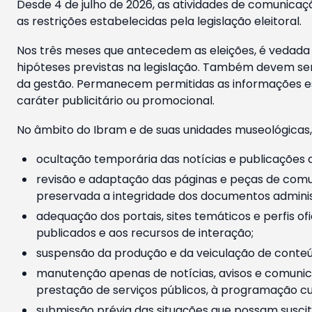
Desde 4 de julho de 2026, as atividades de comunicaçã
as restrições estabelecidas pela legislação eleitoral.
Nos três meses que antecedem as eleições, é vedada a
hipóteses previstas na legislação. Também devem ser
da gestão. Permanecem permitidas as informações est
caráter publicitário ou promocional.
No âmbito do Ibram e de suas unidades museológicas,
ocultação temporária das notícias e publicações a
revisão e adaptação das páginas e peças de comu
preservada a integridade dos documentos administ
adequação dos portais, sites temáticos e perfis ofi
publicados e aos recursos de interação;
suspensão da produção e da veiculação de conteúd
manutenção apenas de notícias, avisos e comunica
prestação de serviços públicos, à programação cul
submissão prévia das situações que possam suscita