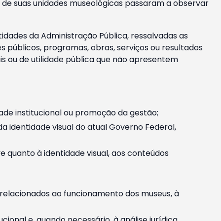
m e de suas unidades museológicas passaram a observar
tidades da Administração Pública, ressalvadas as
públicos, programas, obras, serviços ou resultados
is ou de utilidade pública que não apresentem
ade institucional ou promoção da gestão;
identidade visual do atual Governo Federal,
ive quanto à identidade visual, aos conteúdos
, relacionados ao funcionamento dos museus, à
onal e, quando necessário, à análise jurídica.