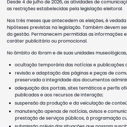
Desde 4 de julho de 2026, as atividades de comunicaçã
as restrições estabelecidas pela legislação eleitoral.
Nos três meses que antecedem as eleições, é vedada a
hipóteses previstas na legislação. Também devem ser
da gestão. Permanecem permitidas as informações est
caráter publicitário ou promocional.
No âmbito do Ibram e de suas unidades museológicas,
ocultação temporária das notícias e publicações a
revisão e adaptação das páginas e peças de comu
preservada a integridade dos documentos administ
adequação dos portais, sites temáticos e perfis ofi
publicados e aos recursos de interação;
suspensão da produção e da veiculação de conteúd
manutenção apenas de notícias, avisos e comunica
prestação de serviços públicos, à programação cul
submissão prévia das situações que possam suscita