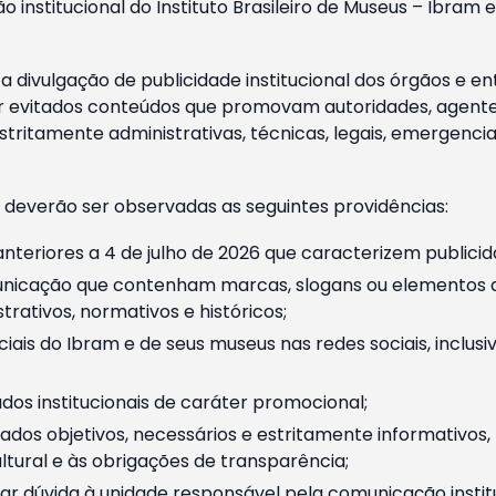
o institucional do Instituto Brasileiro de Museus – Ibra
 divulgação de publicidade institucional dos órgãos e en
 evitados conteúdos que promovam autoridades, agentes 
ritamente administrativas, técnicas, legais, emergencia
 deverão ser observadas as seguintes providências:
nteriores a 4 de julho de 2026 que caracterizem publicid
nicação que contenham marcas, slogans ou elementos da 
rativos, normativos e históricos;
ciais do Ibram e de seus museus nas redes sociais, inclus
os institucionais de caráter promocional;
dos objetivos, necessários e estritamente informativos
tural e às obrigações de transparência;
r dúvida à unidade responsável pela comunicação instituci