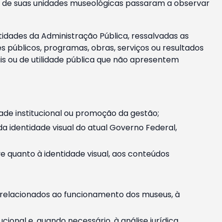
m e de suas unidades museológicas passaram a observar
tidades da Administração Pública, ressalvadas as
públicos, programas, obras, serviços ou resultados
is ou de utilidade pública que não apresentem
ade institucional ou promoção da gestão;
identidade visual do atual Governo Federal,
ive quanto à identidade visual, aos conteúdos
, relacionados ao funcionamento dos museus, à
onal e, quando necessário, à análise jurídica.