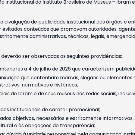
o institucional do Instituto Brasileiro de Museus – Ibra
 divulgação de publicidade institucional dos órgãos e en
 evitados conteúdos que promovam autoridades, agentes 
ritamente administrativas, técnicas, legais, emergencia
 deverão ser observadas as seguintes providências:
nteriores a 4 de julho de 2026 que caracterizem publicid
nicação que contenham marcas, slogans ou elementos da 
rativos, normativos e históricos;
ciais do Ibram e de seus museus nas redes sociais, inclus
os institucionais de caráter promocional;
dos objetivos, necessários e estritamente informativos
tural e às obrigações de transparência;
r dúvida à unidade responsável pela comunicação instituci