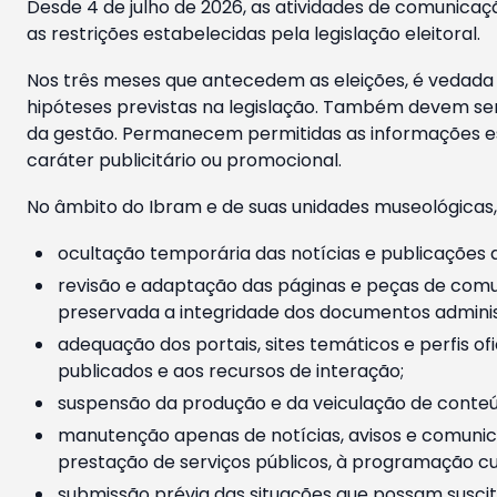
Desde 4 de julho de 2026, as atividades de comunicaçã
as restrições estabelecidas pela legislação eleitoral.
Nos três meses que antecedem as eleições, é vedada a
hipóteses previstas na legislação. Também devem ser
da gestão. Permanecem permitidas as informações est
caráter publicitário ou promocional.
No âmbito do Ibram e de suas unidades museológicas,
ocultação temporária das notícias e publicações a
revisão e adaptação das páginas e peças de comu
preservada a integridade dos documentos administ
adequação dos portais, sites temáticos e perfis ofi
publicados e aos recursos de interação;
suspensão da produção e da veiculação de conteúd
manutenção apenas de notícias, avisos e comunica
prestação de serviços públicos, à programação cul
submissão prévia das situações que possam suscita