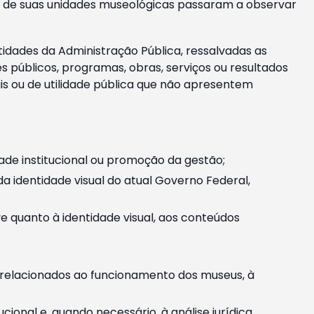
m e de suas unidades museológicas passaram a observar
tidades da Administração Pública, ressalvadas as
públicos, programas, obras, serviços ou resultados
is ou de utilidade pública que não apresentem
ade institucional ou promoção da gestão;
identidade visual do atual Governo Federal,
ive quanto à identidade visual, aos conteúdos
, relacionados ao funcionamento dos museus, à
onal e, quando necessário, à análise jurídica.