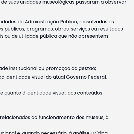
m e de suas unidades museológicas passaram a observar
tidades da Administração Pública, ressalvadas as
públicos, programas, obras, serviços ou resultados
is ou de utilidade pública que não apresentem
ade institucional ou promoção da gestão;
identidade visual do atual Governo Federal,
ive quanto à identidade visual, aos conteúdos
, relacionados ao funcionamento dos museus, à
onal e, quando necessário, à análise jurídica.