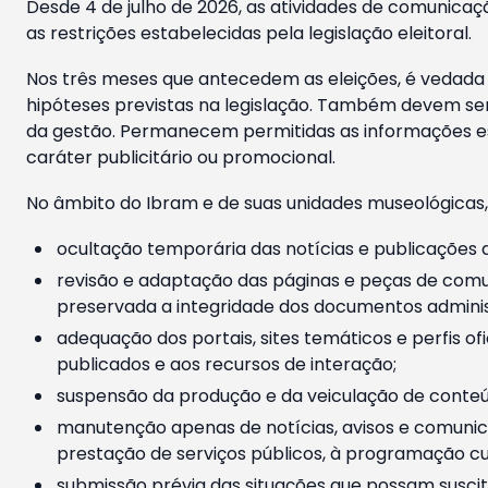
Desde 4 de julho de 2026, as atividades de comunicaçã
as restrições estabelecidas pela legislação eleitoral.
Nos três meses que antecedem as eleições, é vedada a
hipóteses previstas na legislação. Também devem ser
da gestão. Permanecem permitidas as informações est
caráter publicitário ou promocional.
No âmbito do Ibram e de suas unidades museológicas,
ocultação temporária das notícias e publicações a
revisão e adaptação das páginas e peças de comu
preservada a integridade dos documentos administ
adequação dos portais, sites temáticos e perfis ofi
publicados e aos recursos de interação;
suspensão da produção e da veiculação de conteúd
manutenção apenas de notícias, avisos e comunica
prestação de serviços públicos, à programação cul
submissão prévia das situações que possam suscita