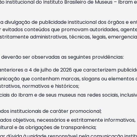
o institucional do Instituto Brasileiro de Museus – Ibra
 divulgação de publicidade institucional dos órgãos e en
 evitados conteúdos que promovam autoridades, agentes 
ritamente administrativas, técnicas, legais, emergencia
 deverão ser observadas as seguintes providências:
nteriores a 4 de julho de 2026 que caracterizem publicid
nicação que contenham marcas, slogans ou elementos da 
rativos, normativos e históricos;
ciais do Ibram e de seus museus nas redes sociais, inclus
os institucionais de caráter promocional;
dos objetivos, necessários e estritamente informativos
tural e às obrigações de transparência;
r dúvida à unidade responsável pela comunicação instituci