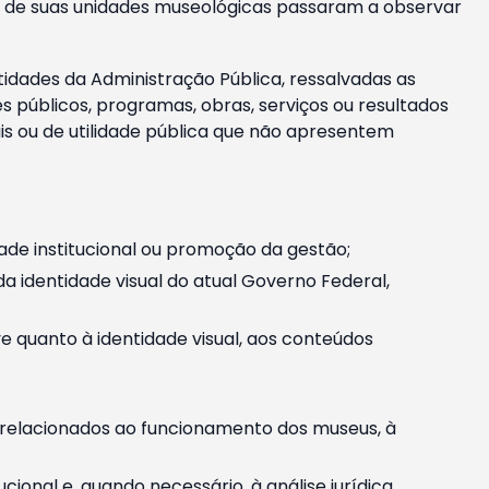
m e de suas unidades museológicas passaram a observar
tidades da Administração Pública, ressalvadas as
públicos, programas, obras, serviços ou resultados
is ou de utilidade pública que não apresentem
ade institucional ou promoção da gestão;
identidade visual do atual Governo Federal,
ive quanto à identidade visual, aos conteúdos
, relacionados ao funcionamento dos museus, à
onal e, quando necessário, à análise jurídica.