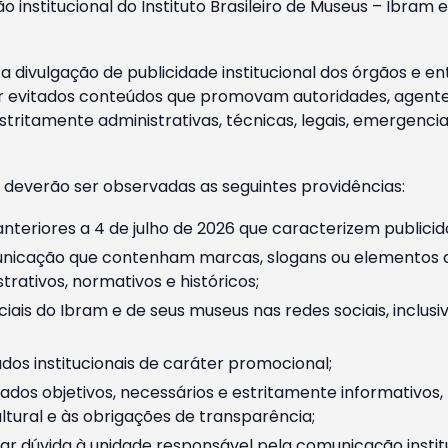
o institucional do Instituto Brasileiro de Museus – Ibra
 divulgação de publicidade institucional dos órgãos e en
 evitados conteúdos que promovam autoridades, agentes 
ritamente administrativas, técnicas, legais, emergencia
 deverão ser observadas as seguintes providências:
nteriores a 4 de julho de 2026 que caracterizem publicid
nicação que contenham marcas, slogans ou elementos da 
rativos, normativos e históricos;
ciais do Ibram e de seus museus nas redes sociais, inclus
os institucionais de caráter promocional;
dos objetivos, necessários e estritamente informativos
tural e às obrigações de transparência;
r dúvida à unidade responsável pela comunicação instituci