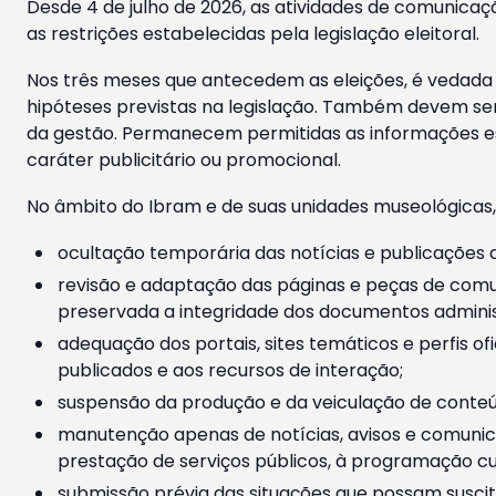
Desde 4 de julho de 2026, as atividades de comunicaçã
as restrições estabelecidas pela legislação eleitoral.
Nos três meses que antecedem as eleições, é vedada a
hipóteses previstas na legislação. Também devem ser
da gestão. Permanecem permitidas as informações est
caráter publicitário ou promocional.
No âmbito do Ibram e de suas unidades museológicas,
ocultação temporária das notícias e publicações a
revisão e adaptação das páginas e peças de comu
preservada a integridade dos documentos administ
adequação dos portais, sites temáticos e perfis ofi
publicados e aos recursos de interação;
suspensão da produção e da veiculação de conteúd
manutenção apenas de notícias, avisos e comunica
prestação de serviços públicos, à programação cul
submissão prévia das situações que possam suscita