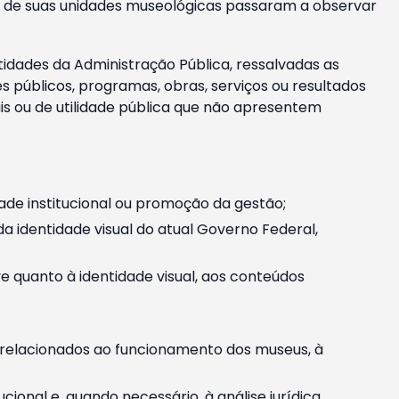
m e de suas unidades museológicas passaram a observar
tidades da Administração Pública, ressalvadas as
públicos, programas, obras, serviços ou resultados
is ou de utilidade pública que não apresentem
ade institucional ou promoção da gestão;
identidade visual do atual Governo Federal,
ive quanto à identidade visual, aos conteúdos
, relacionados ao funcionamento dos museus, à
onal e, quando necessário, à análise jurídica.