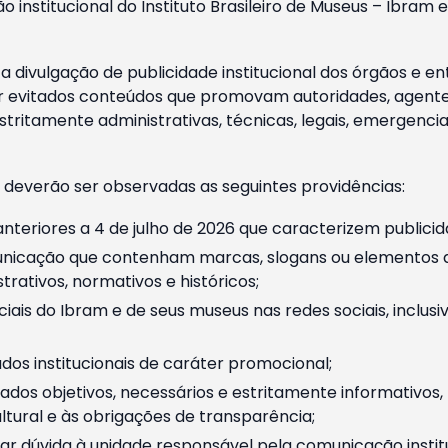
o institucional do Instituto Brasileiro de Museus – Ibra
 divulgação de publicidade institucional dos órgãos e en
 evitados conteúdos que promovam autoridades, agentes 
ritamente administrativas, técnicas, legais, emergencia
 deverão ser observadas as seguintes providências:
nteriores a 4 de julho de 2026 que caracterizem publicid
nicação que contenham marcas, slogans ou elementos da 
rativos, normativos e históricos;
ciais do Ibram e de seus museus nas redes sociais, inclus
os institucionais de caráter promocional;
dos objetivos, necessários e estritamente informativos
tural e às obrigações de transparência;
r dúvida à unidade responsável pela comunicação instituci