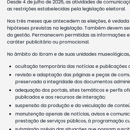
Desde 4 de julho de 2026, as atividades de comunicaçã
as restrições estabelecidas pela legislação eleitoral.
Nos três meses que antecedem as eleições, é vedada a
hipóteses previstas na legislação. Também devem ser
da gestão. Permanecem permitidas as informações est
caráter publicitário ou promocional.
No âmbito do Ibram e de suas unidades museológicas,
ocultação temporária das notícias e publicações a
revisão e adaptação das páginas e peças de comu
preservada a integridade dos documentos administ
adequação dos portais, sites temáticos e perfis ofi
publicados e aos recursos de interação;
suspensão da produção e da veiculação de conteúd
manutenção apenas de notícias, avisos e comunica
prestação de serviços públicos, à programação cul
submissão prévia das situações que possam suscita