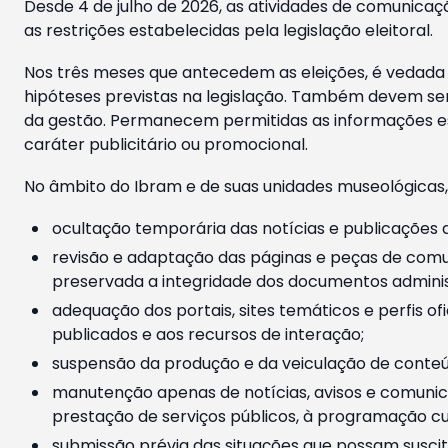
Desde 4 de julho de 2026, as atividades de comunicaçã
as restrições estabelecidas pela legislação eleitoral.
Nos três meses que antecedem as eleições, é vedada a
hipóteses previstas na legislação. Também devem ser
da gestão. Permanecem permitidas as informações est
caráter publicitário ou promocional.
No âmbito do Ibram e de suas unidades museológicas,
ocultação temporária das notícias e publicações a
revisão e adaptação das páginas e peças de comu
preservada a integridade dos documentos administ
adequação dos portais, sites temáticos e perfis ofi
publicados e aos recursos de interação;
suspensão da produção e da veiculação de conteúd
manutenção apenas de notícias, avisos e comunica
prestação de serviços públicos, à programação cul
submissão prévia das situações que possam suscita