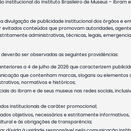
o institucional do Instituto Brasileiro de Museus – Ibra
 divulgação de publicidade institucional dos órgãos e en
 evitados conteúdos que promovam autoridades, agentes 
ritamente administrativas, técnicas, legais, emergencia
 deverão ser observadas as seguintes providências:
nteriores a 4 de julho de 2026 que caracterizem publicid
nicação que contenham marcas, slogans ou elementos da 
rativos, normativos e históricos;
ciais do Ibram e de seus museus nas redes sociais, inclus
os institucionais de caráter promocional;
dos objetivos, necessários e estritamente informativos
tural e às obrigações de transparência;
r dúvida à unidade responsável pela comunicação instituci