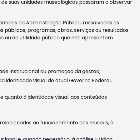
m e de suas unidades museológicas passaram a observar
tidades da Administração Pública, ressalvadas as
públicos, programas, obras, serviços ou resultados
is ou de utilidade pública que não apresentem
ade institucional ou promoção da gestão;
identidade visual do atual Governo Federal,
ive quanto à identidade visual, aos conteúdos
, relacionados ao funcionamento dos museus, à
onal e, quando necessário, à análise jurídica.