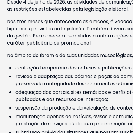
Desde 4 de julho de 2026, as atividades de comunicaçã
as restrições estabelecidas pela legislação eleitoral.
Nos três meses que antecedem as eleições, é vedada a
hipóteses previstas na legislação. Também devem ser
da gestão. Permanecem permitidas as informações est
caráter publicitário ou promocional.
No âmbito do Ibram e de suas unidades museológicas,
ocultação temporária das notícias e publicações a
revisão e adaptação das páginas e peças de comu
preservada a integridade dos documentos administ
adequação dos portais, sites temáticos e perfis ofi
publicados e aos recursos de interação;
suspensão da produção e da veiculação de conteúd
manutenção apenas de notícias, avisos e comunica
prestação de serviços públicos, à programação cul
submissão prévia das situações que possam suscita