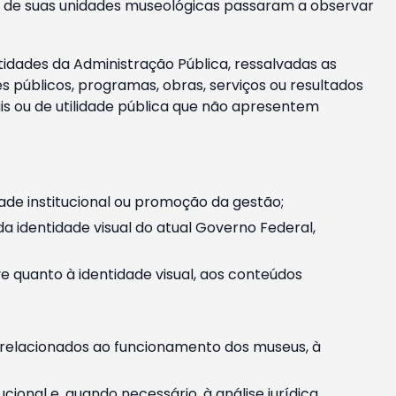
m e de suas unidades museológicas passaram a observar
tidades da Administração Pública, ressalvadas as
públicos, programas, obras, serviços ou resultados
is ou de utilidade pública que não apresentem
ade institucional ou promoção da gestão;
identidade visual do atual Governo Federal,
ive quanto à identidade visual, aos conteúdos
, relacionados ao funcionamento dos museus, à
onal e, quando necessário, à análise jurídica.