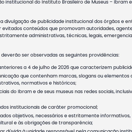
o institucional do Instituto Brasileiro de Museus – Ibra
 divulgação de publicidade institucional dos órgãos e en
 evitados conteúdos que promovam autoridades, agentes 
ritamente administrativas, técnicas, legais, emergencia
 deverão ser observadas as seguintes providências:
nteriores a 4 de julho de 2026 que caracterizem publicid
nicação que contenham marcas, slogans ou elementos da 
rativos, normativos e históricos;
ciais do Ibram e de seus museus nas redes sociais, inclus
os institucionais de caráter promocional;
dos objetivos, necessários e estritamente informativos
tural e às obrigações de transparência;
r dúvida à unidade responsável pela comunicação instituci