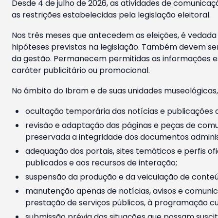
Desde 4 de julho de 2026, as atividades de comunicaçã
as restrições estabelecidas pela legislação eleitoral.
Nos três meses que antecedem as eleições, é vedada a
hipóteses previstas na legislação. Também devem ser
da gestão. Permanecem permitidas as informações est
caráter publicitário ou promocional.
No âmbito do Ibram e de suas unidades museológicas,
ocultação temporária das notícias e publicações a
revisão e adaptação das páginas e peças de comu
preservada a integridade dos documentos administ
adequação dos portais, sites temáticos e perfis ofi
publicados e aos recursos de interação;
suspensão da produção e da veiculação de conteúd
manutenção apenas de notícias, avisos e comunica
prestação de serviços públicos, à programação cul
submissão prévia das situações que possam suscita