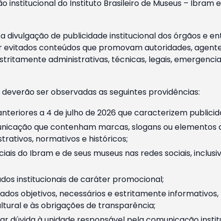
o institucional do Instituto Brasileiro de Museus – Ibra
 divulgação de publicidade institucional dos órgãos e en
 evitados conteúdos que promovam autoridades, agentes 
ritamente administrativas, técnicas, legais, emergencia
 deverão ser observadas as seguintes providências:
nteriores a 4 de julho de 2026 que caracterizem publicid
nicação que contenham marcas, slogans ou elementos da 
rativos, normativos e históricos;
ciais do Ibram e de seus museus nas redes sociais, inclus
os institucionais de caráter promocional;
dos objetivos, necessários e estritamente informativos
tural e às obrigações de transparência;
r dúvida à unidade responsável pela comunicação instituci