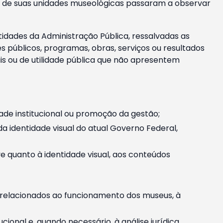
m e de suas unidades museológicas passaram a observar
tidades da Administração Pública, ressalvadas as
públicos, programas, obras, serviços ou resultados
is ou de utilidade pública que não apresentem
ade institucional ou promoção da gestão;
identidade visual do atual Governo Federal,
ive quanto à identidade visual, aos conteúdos
, relacionados ao funcionamento dos museus, à
onal e, quando necessário, à análise jurídica.