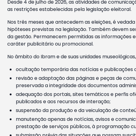
Desde 4 de julho de 2026, as atividades de comunicaçã
as restrições estabelecidas pela legislação eleitoral.
Nos três meses que antecedem as eleições, é vedada a
hipóteses previstas na legislação. Também devem ser
da gestão. Permanecem permitidas as informações est
caráter publicitário ou promocional.
No âmbito do Ibram e de suas unidades museológicas,
ocultação temporária das notícias e publicações a
revisão e adaptação das páginas e peças de comu
preservada a integridade dos documentos administ
adequação dos portais, sites temáticos e perfis ofi
publicados e aos recursos de interação;
suspensão da produção e da veiculação de conteúd
manutenção apenas de notícias, avisos e comunica
prestação de serviços públicos, à programação cul
submissão prévia das situações que possam suscita