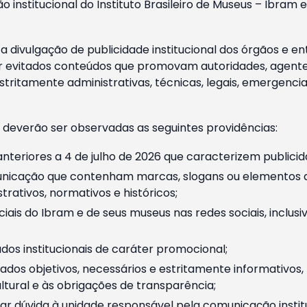
o institucional do Instituto Brasileiro de Museus – Ibra
 divulgação de publicidade institucional dos órgãos e en
 evitados conteúdos que promovam autoridades, agentes 
ritamente administrativas, técnicas, legais, emergencia
 deverão ser observadas as seguintes providências:
nteriores a 4 de julho de 2026 que caracterizem publicid
nicação que contenham marcas, slogans ou elementos da 
rativos, normativos e históricos;
ciais do Ibram e de seus museus nas redes sociais, inclus
os institucionais de caráter promocional;
dos objetivos, necessários e estritamente informativos
tural e às obrigações de transparência;
r dúvida à unidade responsável pela comunicação instituci