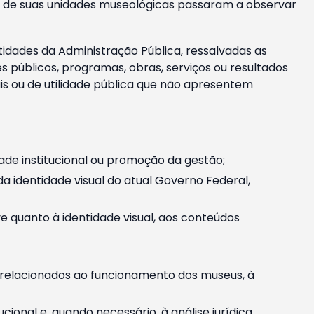
m e de suas unidades museológicas passaram a observar
tidades da Administração Pública, ressalvadas as
públicos, programas, obras, serviços ou resultados
is ou de utilidade pública que não apresentem
ade institucional ou promoção da gestão;
identidade visual do atual Governo Federal,
ive quanto à identidade visual, aos conteúdos
, relacionados ao funcionamento dos museus, à
onal e, quando necessário, à análise jurídica.