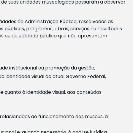
m e de suas unidades museológicas passaram a observar
tidades da Administração Pública, ressalvadas as
públicos, programas, obras, serviços ou resultados
is ou de utilidade pública que não apresentem
ade institucional ou promoção da gestão;
identidade visual do atual Governo Federal,
ive quanto à identidade visual, aos conteúdos
, relacionados ao funcionamento dos museus, à
onal e, quando necessário, à análise jurídica.