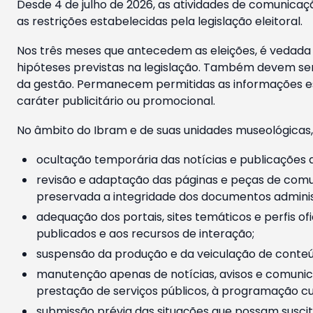
Desde 4 de julho de 2026, as atividades de comunicaçã
as restrições estabelecidas pela legislação eleitoral.
Nos três meses que antecedem as eleições, é vedada a
hipóteses previstas na legislação. Também devem ser
da gestão. Permanecem permitidas as informações est
caráter publicitário ou promocional.
No âmbito do Ibram e de suas unidades museológicas,
ocultação temporária das notícias e publicações a
revisão e adaptação das páginas e peças de comu
preservada a integridade dos documentos administ
adequação dos portais, sites temáticos e perfis ofi
publicados e aos recursos de interação;
suspensão da produção e da veiculação de conteúd
manutenção apenas de notícias, avisos e comunica
prestação de serviços públicos, à programação cul
submissão prévia das situações que possam suscita