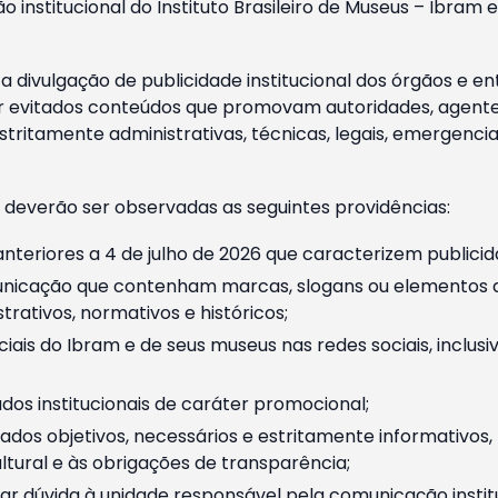
o institucional do Instituto Brasileiro de Museus – Ibra
 divulgação de publicidade institucional dos órgãos e en
 evitados conteúdos que promovam autoridades, agentes 
ritamente administrativas, técnicas, legais, emergencia
 deverão ser observadas as seguintes providências:
nteriores a 4 de julho de 2026 que caracterizem publicid
nicação que contenham marcas, slogans ou elementos da 
rativos, normativos e históricos;
ciais do Ibram e de seus museus nas redes sociais, inclus
os institucionais de caráter promocional;
dos objetivos, necessários e estritamente informativos
tural e às obrigações de transparência;
r dúvida à unidade responsável pela comunicação instituci