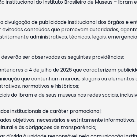
o institucional do Instituto Brasileiro de Museus – Ibra
 divulgação de publicidade institucional dos órgãos e en
 evitados conteúdos que promovam autoridades, agentes 
ritamente administrativas, técnicas, legais, emergencia
 deverão ser observadas as seguintes providências:
nteriores a 4 de julho de 2026 que caracterizem publicid
nicação que contenham marcas, slogans ou elementos da 
rativos, normativos e históricos;
ciais do Ibram e de seus museus nas redes sociais, inclus
os institucionais de caráter promocional;
dos objetivos, necessários e estritamente informativos
tural e às obrigações de transparência;
r dúvida à unidade responsável pela comunicação instituci