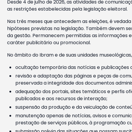
Desde 4 de julho de 2026, as atividades de comunicaçã
as restrições estabelecidas pela legislação eleitoral.
Nos três meses que antecedem as eleições, é vedada a
hipóteses previstas na legislação. Também devem ser
da gestão. Permanecem permitidas as informações est
caráter publicitário ou promocional.
No âmbito do Ibram e de suas unidades museológicas,
ocultação temporária das notícias e publicações a
revisão e adaptação das páginas e peças de comu
preservada a integridade dos documentos administ
adequação dos portais, sites temáticos e perfis ofi
publicados e aos recursos de interação;
suspensão da produção e da veiculação de conteúd
manutenção apenas de notícias, avisos e comunica
prestação de serviços públicos, à programação cul
submissão prévia das situações que possam suscita