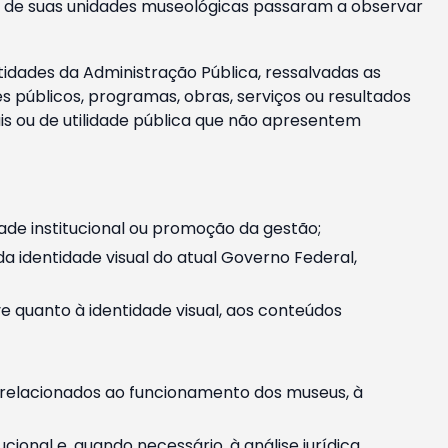
m e de suas unidades museológicas passaram a observar
tidades da Administração Pública, ressalvadas as
públicos, programas, obras, serviços ou resultados
is ou de utilidade pública que não apresentem
ade institucional ou promoção da gestão;
identidade visual do atual Governo Federal,
ive quanto à identidade visual, aos conteúdos
, relacionados ao funcionamento dos museus, à
onal e, quando necessário, à análise jurídica.