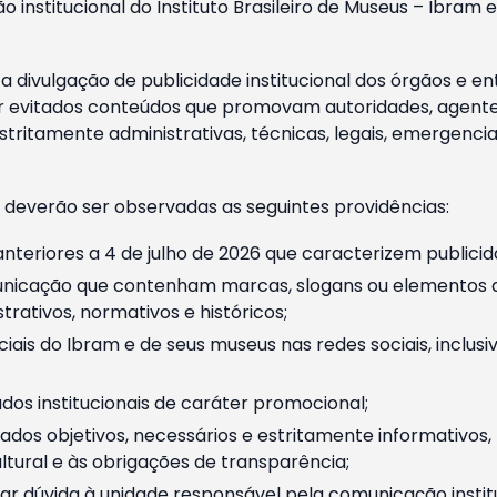
o institucional do Instituto Brasileiro de Museus – Ibra
 divulgação de publicidade institucional dos órgãos e en
 evitados conteúdos que promovam autoridades, agentes 
ritamente administrativas, técnicas, legais, emergencia
 deverão ser observadas as seguintes providências:
nteriores a 4 de julho de 2026 que caracterizem publicid
nicação que contenham marcas, slogans ou elementos da 
rativos, normativos e históricos;
ciais do Ibram e de seus museus nas redes sociais, inclus
os institucionais de caráter promocional;
dos objetivos, necessários e estritamente informativos
tural e às obrigações de transparência;
r dúvida à unidade responsável pela comunicação instituci