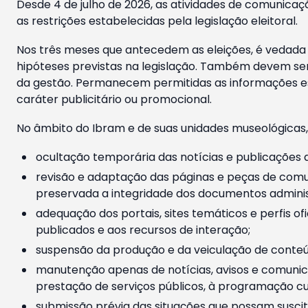
Desde 4 de julho de 2026, as atividades de comunicaçã
as restrições estabelecidas pela legislação eleitoral.
Nos três meses que antecedem as eleições, é vedada a
hipóteses previstas na legislação. Também devem ser
da gestão. Permanecem permitidas as informações est
caráter publicitário ou promocional.
No âmbito do Ibram e de suas unidades museológicas,
ocultação temporária das notícias e publicações a
revisão e adaptação das páginas e peças de comu
preservada a integridade dos documentos administ
adequação dos portais, sites temáticos e perfis ofi
publicados e aos recursos de interação;
suspensão da produção e da veiculação de conteúd
manutenção apenas de notícias, avisos e comunica
prestação de serviços públicos, à programação cul
submissão prévia das situações que possam suscita