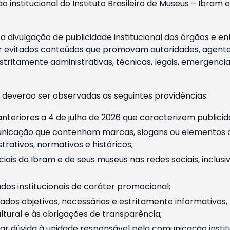
o institucional do Instituto Brasileiro de Museus – Ibra
 divulgação de publicidade institucional dos órgãos e en
 evitados conteúdos que promovam autoridades, agentes 
ritamente administrativas, técnicas, legais, emergencia
 deverão ser observadas as seguintes providências:
nteriores a 4 de julho de 2026 que caracterizem publicid
nicação que contenham marcas, slogans ou elementos da 
rativos, normativos e históricos;
ciais do Ibram e de seus museus nas redes sociais, inclus
os institucionais de caráter promocional;
dos objetivos, necessários e estritamente informativos
tural e às obrigações de transparência;
r dúvida à unidade responsável pela comunicação instituci