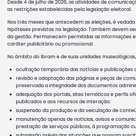
Desde 4 de julho de 2026, as atividades de comunicaçã
as restrições estabelecidas pela legislação eleitoral.
Nos três meses que antecedem as eleições, é vedada a
hipóteses previstas na legislação. Também devem ser
da gestão. Permanecem permitidas as informações est
caráter publicitário ou promocional.
No âmbito do Ibram e de suas unidades museológicas,
ocultação temporária das notícias e publicações a
revisão e adaptação das páginas e peças de comu
preservada a integridade dos documentos administ
adequação dos portais, sites temáticos e perfis ofi
publicados e aos recursos de interação;
suspensão da produção e da veiculação de conteúd
manutenção apenas de notícias, avisos e comunica
prestação de serviços públicos, à programação cul
submissão prévia das situações que possam suscita