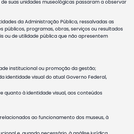
m e de suas unidades museológicas passaram a observar
tidades da Administração Pública, ressalvadas as
públicos, programas, obras, serviços ou resultados
is ou de utilidade pública que não apresentem
ade institucional ou promoção da gestão;
identidade visual do atual Governo Federal,
ive quanto à identidade visual, aos conteúdos
, relacionados ao funcionamento dos museus, à
onal e, quando necessário, à análise jurídica.