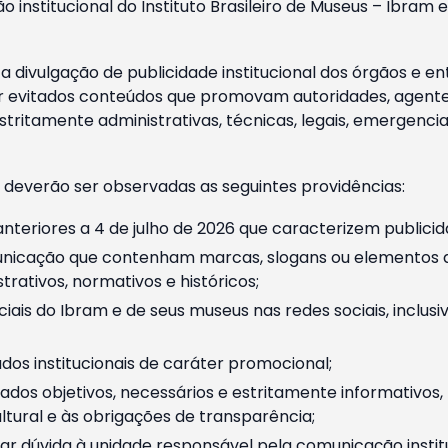
o institucional do Instituto Brasileiro de Museus – Ibra
 divulgação de publicidade institucional dos órgãos e en
 evitados conteúdos que promovam autoridades, agentes 
ritamente administrativas, técnicas, legais, emergencia
 deverão ser observadas as seguintes providências:
nteriores a 4 de julho de 2026 que caracterizem publicid
nicação que contenham marcas, slogans ou elementos da 
rativos, normativos e históricos;
ciais do Ibram e de seus museus nas redes sociais, inclus
os institucionais de caráter promocional;
dos objetivos, necessários e estritamente informativos
tural e às obrigações de transparência;
r dúvida à unidade responsável pela comunicação instituci