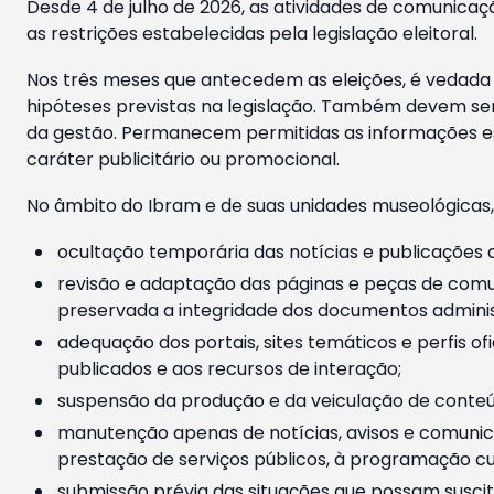
Desde 4 de julho de 2026, as atividades de comunicaçã
as restrições estabelecidas pela legislação eleitoral.
Nos três meses que antecedem as eleições, é vedada a
hipóteses previstas na legislação. Também devem ser
da gestão. Permanecem permitidas as informações est
caráter publicitário ou promocional.
No âmbito do Ibram e de suas unidades museológicas,
ocultação temporária das notícias e publicações a
revisão e adaptação das páginas e peças de comu
preservada a integridade dos documentos administ
adequação dos portais, sites temáticos e perfis ofi
publicados e aos recursos de interação;
suspensão da produção e da veiculação de conteúd
manutenção apenas de notícias, avisos e comunica
prestação de serviços públicos, à programação cul
submissão prévia das situações que possam suscita