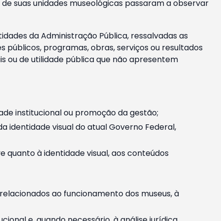
m e de suas unidades museológicas passaram a observar
tidades da Administração Pública, ressalvadas as
públicos, programas, obras, serviços ou resultados
is ou de utilidade pública que não apresentem
ade institucional ou promoção da gestão;
identidade visual do atual Governo Federal,
ive quanto à identidade visual, aos conteúdos
, relacionados ao funcionamento dos museus, à
onal e, quando necessário, à análise jurídica.