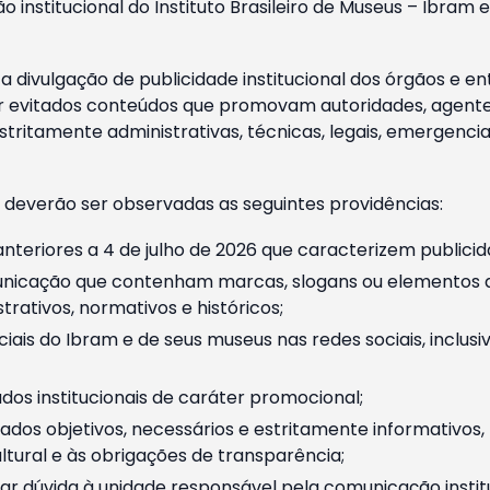
o institucional do Instituto Brasileiro de Museus – Ibra
 divulgação de publicidade institucional dos órgãos e en
 evitados conteúdos que promovam autoridades, agentes 
ritamente administrativas, técnicas, legais, emergencia
 deverão ser observadas as seguintes providências:
nteriores a 4 de julho de 2026 que caracterizem publicid
nicação que contenham marcas, slogans ou elementos da 
rativos, normativos e históricos;
ciais do Ibram e de seus museus nas redes sociais, inclus
os institucionais de caráter promocional;
dos objetivos, necessários e estritamente informativos
tural e às obrigações de transparência;
r dúvida à unidade responsável pela comunicação instituci