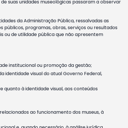
m e de suas unidades museológicas passaram a observar
tidades da Administração Pública, ressalvadas as
públicos, programas, obras, serviços ou resultados
is ou de utilidade pública que não apresentem
ade institucional ou promoção da gestão;
identidade visual do atual Governo Federal,
ive quanto à identidade visual, aos conteúdos
, relacionados ao funcionamento dos museus, à
onal e, quando necessário, à análise jurídica.