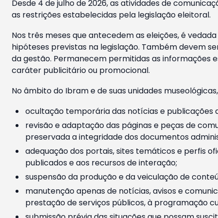
Desde 4 de julho de 2026, as atividades de comunicaçã
as restrições estabelecidas pela legislação eleitoral.
Nos três meses que antecedem as eleições, é vedada a
hipóteses previstas na legislação. Também devem ser
da gestão. Permanecem permitidas as informações est
caráter publicitário ou promocional.
No âmbito do Ibram e de suas unidades museológicas,
ocultação temporária das notícias e publicações a
revisão e adaptação das páginas e peças de comu
preservada a integridade dos documentos administ
adequação dos portais, sites temáticos e perfis ofi
publicados e aos recursos de interação;
suspensão da produção e da veiculação de conteúd
manutenção apenas de notícias, avisos e comunica
prestação de serviços públicos, à programação cul
submissão prévia das situações que possam suscita