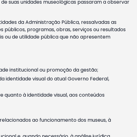
m e de suas unidades museológicas passaram a observar
tidades da Administração Pública, ressalvadas as
públicos, programas, obras, serviços ou resultados
is ou de utilidade pública que não apresentem
ade institucional ou promoção da gestão;
identidade visual do atual Governo Federal,
ive quanto à identidade visual, aos conteúdos
, relacionados ao funcionamento dos museus, à
onal e, quando necessário, à análise jurídica.