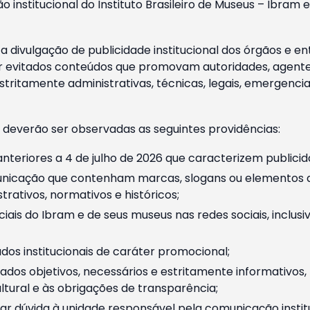
o institucional do Instituto Brasileiro de Museus – Ibra
 divulgação de publicidade institucional dos órgãos e en
 evitados conteúdos que promovam autoridades, agentes 
ritamente administrativas, técnicas, legais, emergencia
 deverão ser observadas as seguintes providências:
nteriores a 4 de julho de 2026 que caracterizem publicid
nicação que contenham marcas, slogans ou elementos da 
rativos, normativos e históricos;
ciais do Ibram e de seus museus nas redes sociais, inclus
os institucionais de caráter promocional;
dos objetivos, necessários e estritamente informativos
tural e às obrigações de transparência;
r dúvida à unidade responsável pela comunicação instituci