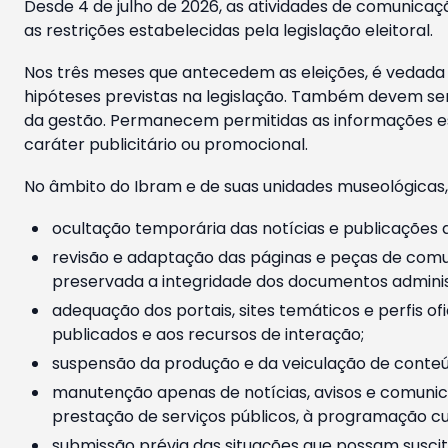
Desde 4 de julho de 2026, as atividades de comunicaçã
as restrições estabelecidas pela legislação eleitoral.
Nos três meses que antecedem as eleições, é vedada a
hipóteses previstas na legislação. Também devem ser
da gestão. Permanecem permitidas as informações est
caráter publicitário ou promocional.
No âmbito do Ibram e de suas unidades museológicas,
ocultação temporária das notícias e publicações a
revisão e adaptação das páginas e peças de comu
preservada a integridade dos documentos administ
adequação dos portais, sites temáticos e perfis ofi
publicados e aos recursos de interação;
suspensão da produção e da veiculação de conteúd
manutenção apenas de notícias, avisos e comunica
prestação de serviços públicos, à programação cul
submissão prévia das situações que possam suscita