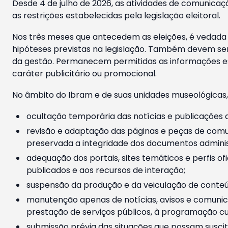
Desde 4 de julho de 2026, as atividades de comunicaçã
as restrições estabelecidas pela legislação eleitoral.
Nos três meses que antecedem as eleições, é vedada a
hipóteses previstas na legislação. Também devem ser
da gestão. Permanecem permitidas as informações est
caráter publicitário ou promocional.
No âmbito do Ibram e de suas unidades museológicas,
ocultação temporária das notícias e publicações a
revisão e adaptação das páginas e peças de comu
preservada a integridade dos documentos administ
adequação dos portais, sites temáticos e perfis ofi
publicados e aos recursos de interação;
suspensão da produção e da veiculação de conteúd
manutenção apenas de notícias, avisos e comunica
prestação de serviços públicos, à programação cul
submissão prévia das situações que possam suscita