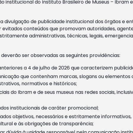
o institucional do Instituto Brasileiro de Museus – Ibra
 divulgação de publicidade institucional dos órgãos e en
 evitados conteúdos que promovam autoridades, agentes 
ritamente administrativas, técnicas, legais, emergencia
 deverão ser observadas as seguintes providências:
nteriores a 4 de julho de 2026 que caracterizem publicid
nicação que contenham marcas, slogans ou elementos da 
rativos, normativos e históricos;
ciais do Ibram e de seus museus nas redes sociais, inclus
os institucionais de caráter promocional;
dos objetivos, necessários e estritamente informativos
tural e às obrigações de transparência;
r dúvida à unidade responsável pela comunicação instituci