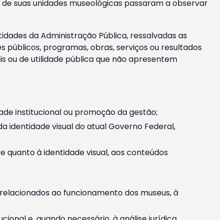
m e de suas unidades museológicas passaram a observar
tidades da Administração Pública, ressalvadas as
públicos, programas, obras, serviços ou resultados
is ou de utilidade pública que não apresentem
ade institucional ou promoção da gestão;
identidade visual do atual Governo Federal,
ive quanto à identidade visual, aos conteúdos
, relacionados ao funcionamento dos museus, à
onal e, quando necessário, à análise jurídica.