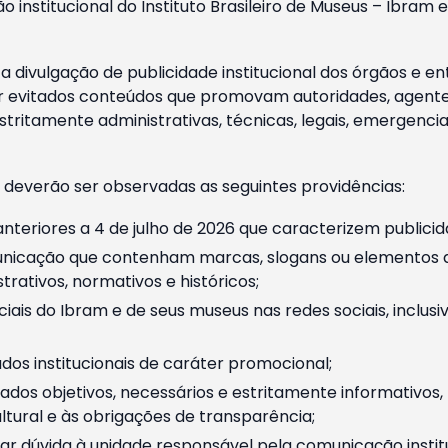
o institucional do Instituto Brasileiro de Museus – Ibra
 divulgação de publicidade institucional dos órgãos e en
 evitados conteúdos que promovam autoridades, agentes 
ritamente administrativas, técnicas, legais, emergencia
 deverão ser observadas as seguintes providências:
nteriores a 4 de julho de 2026 que caracterizem publicid
nicação que contenham marcas, slogans ou elementos da 
rativos, normativos e históricos;
ciais do Ibram e de seus museus nas redes sociais, inclus
os institucionais de caráter promocional;
dos objetivos, necessários e estritamente informativos
tural e às obrigações de transparência;
r dúvida à unidade responsável pela comunicação instituci