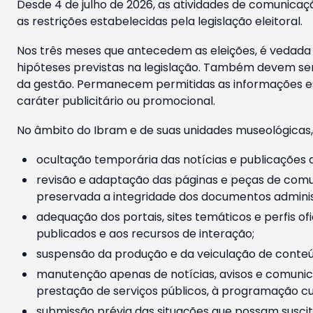
Desde 4 de julho de 2026, as atividades de comunicaçã
as restrições estabelecidas pela legislação eleitoral.
Nos três meses que antecedem as eleições, é vedada a
hipóteses previstas na legislação. Também devem ser
da gestão. Permanecem permitidas as informações est
caráter publicitário ou promocional.
No âmbito do Ibram e de suas unidades museológicas,
ocultação temporária das notícias e publicações a
revisão e adaptação das páginas e peças de comu
preservada a integridade dos documentos administ
adequação dos portais, sites temáticos e perfis ofi
publicados e aos recursos de interação;
suspensão da produção e da veiculação de conteúd
manutenção apenas de notícias, avisos e comunica
prestação de serviços públicos, à programação cul
submissão prévia das situações que possam suscita