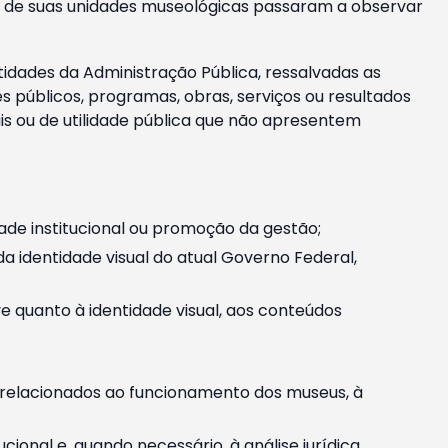
m e de suas unidades museológicas passaram a observar
tidades da Administração Pública, ressalvadas as
públicos, programas, obras, serviços ou resultados
is ou de utilidade pública que não apresentem
ade institucional ou promoção da gestão;
identidade visual do atual Governo Federal,
ive quanto à identidade visual, aos conteúdos
, relacionados ao funcionamento dos museus, à
onal e, quando necessário, à análise jurídica.