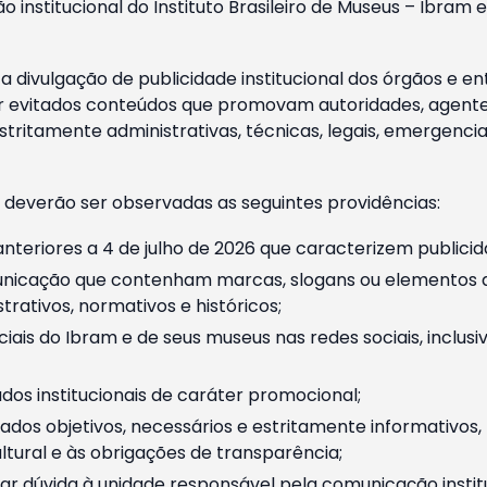
o institucional do Instituto Brasileiro de Museus – Ibra
 divulgação de publicidade institucional dos órgãos e en
 evitados conteúdos que promovam autoridades, agentes 
ritamente administrativas, técnicas, legais, emergencia
 deverão ser observadas as seguintes providências:
nteriores a 4 de julho de 2026 que caracterizem publicid
nicação que contenham marcas, slogans ou elementos da 
rativos, normativos e históricos;
ciais do Ibram e de seus museus nas redes sociais, inclus
os institucionais de caráter promocional;
dos objetivos, necessários e estritamente informativos
tural e às obrigações de transparência;
r dúvida à unidade responsável pela comunicação instituci