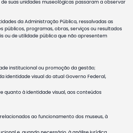
m e de suas unidades museológicas passaram a observar
tidades da Administração Pública, ressalvadas as
públicos, programas, obras, serviços ou resultados
is ou de utilidade pública que não apresentem
ade institucional ou promoção da gestão;
identidade visual do atual Governo Federal,
ive quanto à identidade visual, aos conteúdos
, relacionados ao funcionamento dos museus, à
onal e, quando necessário, à análise jurídica.