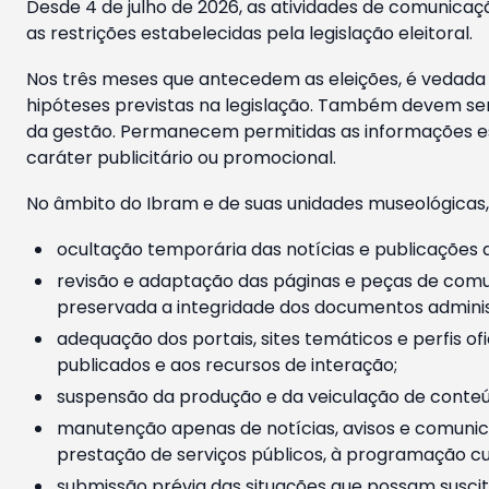
Desde 4 de julho de 2026, as atividades de comunicaçã
as restrições estabelecidas pela legislação eleitoral.
Nos três meses que antecedem as eleições, é vedada a
hipóteses previstas na legislação. Também devem ser
da gestão. Permanecem permitidas as informações est
caráter publicitário ou promocional.
No âmbito do Ibram e de suas unidades museológicas,
ocultação temporária das notícias e publicações a
revisão e adaptação das páginas e peças de comu
preservada a integridade dos documentos administ
adequação dos portais, sites temáticos e perfis ofi
publicados e aos recursos de interação;
suspensão da produção e da veiculação de conteúd
manutenção apenas de notícias, avisos e comunica
prestação de serviços públicos, à programação cul
submissão prévia das situações que possam suscita