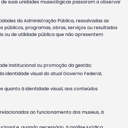
m e de suas unidades museológicas passaram a observar
tidades da Administração Pública, ressalvadas as
públicos, programas, obras, serviços ou resultados
is ou de utilidade pública que não apresentem
ade institucional ou promoção da gestão;
identidade visual do atual Governo Federal,
ive quanto à identidade visual, aos conteúdos
, relacionados ao funcionamento dos museus, à
onal e, quando necessário, à análise jurídica.