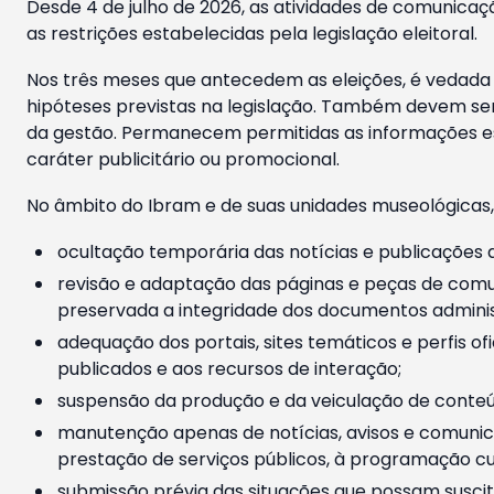
Desde 4 de julho de 2026, as atividades de comunicaçã
as restrições estabelecidas pela legislação eleitoral.
Nos três meses que antecedem as eleições, é vedada a
hipóteses previstas na legislação. Também devem ser
da gestão. Permanecem permitidas as informações est
caráter publicitário ou promocional.
No âmbito do Ibram e de suas unidades museológicas,
ocultação temporária das notícias e publicações a
revisão e adaptação das páginas e peças de comu
preservada a integridade dos documentos administ
adequação dos portais, sites temáticos e perfis ofi
publicados e aos recursos de interação;
suspensão da produção e da veiculação de conteúd
manutenção apenas de notícias, avisos e comunica
prestação de serviços públicos, à programação cul
submissão prévia das situações que possam suscita