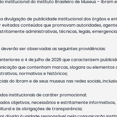
o institucional do Instituto Brasileiro de Museus – Ibra
 divulgação de publicidade institucional dos órgãos e en
 evitados conteúdos que promovam autoridades, agentes 
ritamente administrativas, técnicas, legais, emergencia
 deverão ser observadas as seguintes providências:
nteriores a 4 de julho de 2026 que caracterizem publicid
nicação que contenham marcas, slogans ou elementos da 
rativos, normativos e históricos;
ciais do Ibram e de seus museus nas redes sociais, inclus
os institucionais de caráter promocional;
dos objetivos, necessários e estritamente informativos
tural e às obrigações de transparência;
r dúvida à unidade responsável pela comunicação instituci