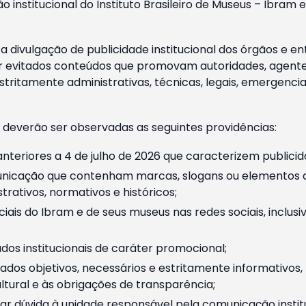
o institucional do Instituto Brasileiro de Museus – Ibra
 divulgação de publicidade institucional dos órgãos e en
 evitados conteúdos que promovam autoridades, agentes 
ritamente administrativas, técnicas, legais, emergencia
 deverão ser observadas as seguintes providências:
nteriores a 4 de julho de 2026 que caracterizem publicid
nicação que contenham marcas, slogans ou elementos da 
rativos, normativos e históricos;
ciais do Ibram e de seus museus nas redes sociais, inclus
os institucionais de caráter promocional;
dos objetivos, necessários e estritamente informativos
tural e às obrigações de transparência;
r dúvida à unidade responsável pela comunicação instituci