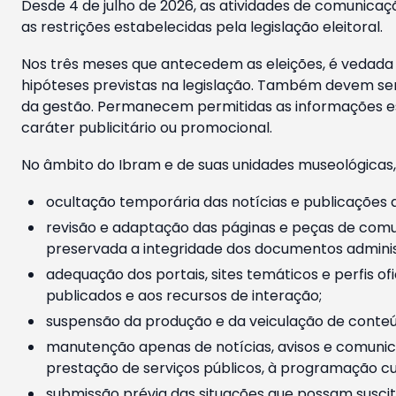
Desde 4 de julho de 2026, as atividades de comunicaçã
as restrições estabelecidas pela legislação eleitoral.
Nos três meses que antecedem as eleições, é vedada a
hipóteses previstas na legislação. Também devem ser
da gestão. Permanecem permitidas as informações est
caráter publicitário ou promocional.
No âmbito do Ibram e de suas unidades museológicas,
ocultação temporária das notícias e publicações a
revisão e adaptação das páginas e peças de comu
preservada a integridade dos documentos administ
adequação dos portais, sites temáticos e perfis ofi
publicados e aos recursos de interação;
suspensão da produção e da veiculação de conteúd
manutenção apenas de notícias, avisos e comunica
prestação de serviços públicos, à programação cul
submissão prévia das situações que possam suscita