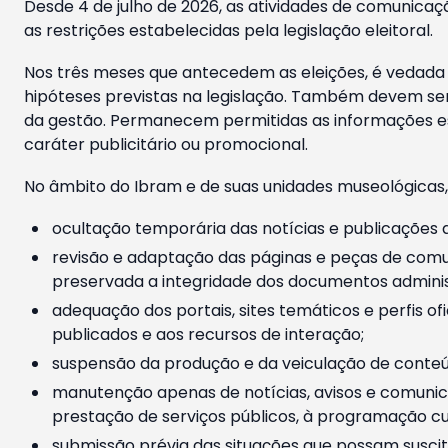
Desde 4 de julho de 2026, as atividades de comunicaçã
as restrições estabelecidas pela legislação eleitoral.
Nos três meses que antecedem as eleições, é vedada a
hipóteses previstas na legislação. Também devem ser
da gestão. Permanecem permitidas as informações est
caráter publicitário ou promocional.
No âmbito do Ibram e de suas unidades museológicas,
ocultação temporária das notícias e publicações a
revisão e adaptação das páginas e peças de comu
preservada a integridade dos documentos administ
adequação dos portais, sites temáticos e perfis ofi
publicados e aos recursos de interação;
suspensão da produção e da veiculação de conteúd
manutenção apenas de notícias, avisos e comunica
prestação de serviços públicos, à programação cul
submissão prévia das situações que possam suscita