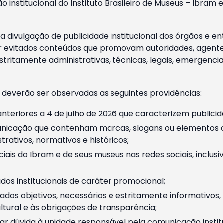
o institucional do Instituto Brasileiro de Museus – Ibra
 divulgação de publicidade institucional dos órgãos e en
 evitados conteúdos que promovam autoridades, agentes 
ritamente administrativas, técnicas, legais, emergencia
 deverão ser observadas as seguintes providências:
nteriores a 4 de julho de 2026 que caracterizem publicid
nicação que contenham marcas, slogans ou elementos da 
rativos, normativos e históricos;
ciais do Ibram e de seus museus nas redes sociais, inclus
os institucionais de caráter promocional;
dos objetivos, necessários e estritamente informativos
tural e às obrigações de transparência;
r dúvida à unidade responsável pela comunicação instituci