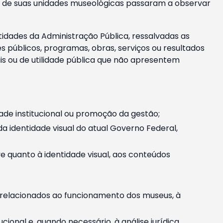
m e de suas unidades museológicas passaram a observar
tidades da Administração Pública, ressalvadas as
públicos, programas, obras, serviços ou resultados
is ou de utilidade pública que não apresentem
ade institucional ou promoção da gestão;
identidade visual do atual Governo Federal,
ive quanto à identidade visual, aos conteúdos
, relacionados ao funcionamento dos museus, à
onal e, quando necessário, à análise jurídica.