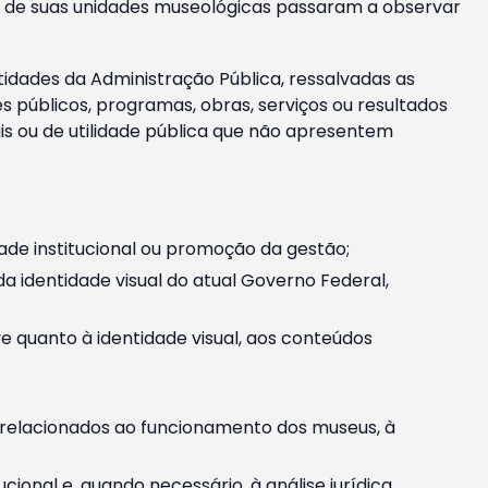
m e de suas unidades museológicas passaram a observar
tidades da Administração Pública, ressalvadas as
públicos, programas, obras, serviços ou resultados
is ou de utilidade pública que não apresentem
ade institucional ou promoção da gestão;
identidade visual do atual Governo Federal,
ive quanto à identidade visual, aos conteúdos
, relacionados ao funcionamento dos museus, à
onal e, quando necessário, à análise jurídica.