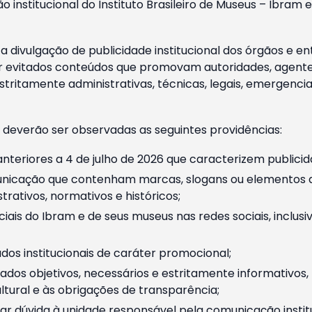
o institucional do Instituto Brasileiro de Museus – Ibra
 divulgação de publicidade institucional dos órgãos e en
 evitados conteúdos que promovam autoridades, agentes 
ritamente administrativas, técnicas, legais, emergencia
 deverão ser observadas as seguintes providências:
nteriores a 4 de julho de 2026 que caracterizem publicid
nicação que contenham marcas, slogans ou elementos da 
rativos, normativos e históricos;
ciais do Ibram e de seus museus nas redes sociais, inclus
os institucionais de caráter promocional;
dos objetivos, necessários e estritamente informativos
tural e às obrigações de transparência;
r dúvida à unidade responsável pela comunicação instituci