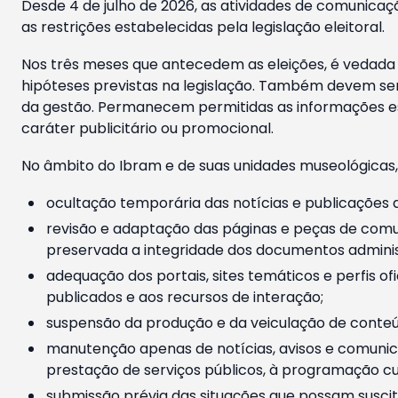
Desde 4 de julho de 2026, as atividades de comunicaçã
as restrições estabelecidas pela legislação eleitoral.
Nos três meses que antecedem as eleições, é vedada a
hipóteses previstas na legislação. Também devem ser
da gestão. Permanecem permitidas as informações est
caráter publicitário ou promocional.
No âmbito do Ibram e de suas unidades museológicas,
ocultação temporária das notícias e publicações a
revisão e adaptação das páginas e peças de comu
preservada a integridade dos documentos administ
adequação dos portais, sites temáticos e perfis ofi
publicados e aos recursos de interação;
suspensão da produção e da veiculação de conteúd
manutenção apenas de notícias, avisos e comunica
prestação de serviços públicos, à programação cul
submissão prévia das situações que possam suscita