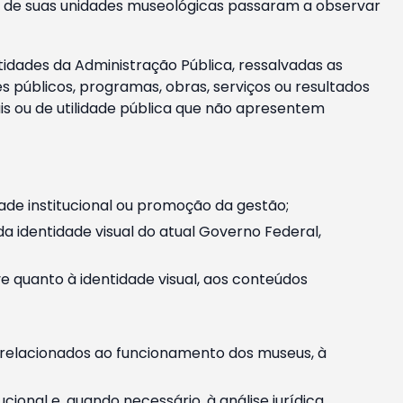
m e de suas unidades museológicas passaram a observar
tidades da Administração Pública, ressalvadas as
públicos, programas, obras, serviços ou resultados
is ou de utilidade pública que não apresentem
ade institucional ou promoção da gestão;
identidade visual do atual Governo Federal,
ive quanto à identidade visual, aos conteúdos
, relacionados ao funcionamento dos museus, à
onal e, quando necessário, à análise jurídica.