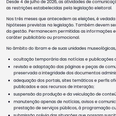
Desde 4 de julho de 2026, as atividades de comunicaçã
as restrições estabelecidas pela legislação eleitoral.
Nos três meses que antecedem as eleições, é vedada a
hipóteses previstas na legislação. Também devem ser
da gestão. Permanecem permitidas as informações est
caráter publicitário ou promocional.
No âmbito do Ibram e de suas unidades museológicas,
ocultação temporária das notícias e publicações a
revisão e adaptação das páginas e peças de comu
preservada a integridade dos documentos administ
adequação dos portais, sites temáticos e perfis ofi
publicados e aos recursos de interação;
suspensão da produção e da veiculação de conteúd
manutenção apenas de notícias, avisos e comunica
prestação de serviços públicos, à programação cul
submissão prévia das situações que possam suscita