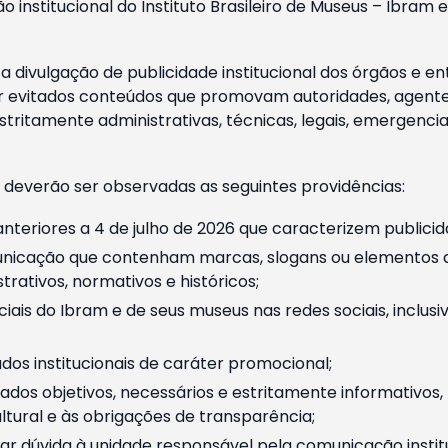
o institucional do Instituto Brasileiro de Museus – Ibra
 divulgação de publicidade institucional dos órgãos e en
 evitados conteúdos que promovam autoridades, agentes 
ritamente administrativas, técnicas, legais, emergencia
 deverão ser observadas as seguintes providências:
nteriores a 4 de julho de 2026 que caracterizem publicid
nicação que contenham marcas, slogans ou elementos da 
rativos, normativos e históricos;
ciais do Ibram e de seus museus nas redes sociais, inclus
os institucionais de caráter promocional;
dos objetivos, necessários e estritamente informativos
tural e às obrigações de transparência;
r dúvida à unidade responsável pela comunicação instituci