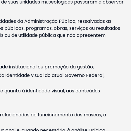
m e de suas unidades museológicas passaram a observar
tidades da Administração Pública, ressalvadas as
públicos, programas, obras, serviços ou resultados
is ou de utilidade pública que não apresentem
ade institucional ou promoção da gestão;
identidade visual do atual Governo Federal,
ive quanto à identidade visual, aos conteúdos
, relacionados ao funcionamento dos museus, à
onal e, quando necessário, à análise jurídica.