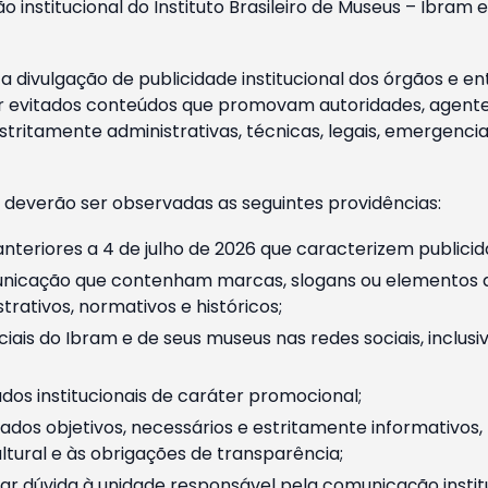
o institucional do Instituto Brasileiro de Museus – Ibra
 divulgação de publicidade institucional dos órgãos e en
 evitados conteúdos que promovam autoridades, agentes 
ritamente administrativas, técnicas, legais, emergencia
 deverão ser observadas as seguintes providências:
nteriores a 4 de julho de 2026 que caracterizem publicid
nicação que contenham marcas, slogans ou elementos da 
rativos, normativos e históricos;
ciais do Ibram e de seus museus nas redes sociais, inclus
os institucionais de caráter promocional;
dos objetivos, necessários e estritamente informativos
tural e às obrigações de transparência;
r dúvida à unidade responsável pela comunicação instituci