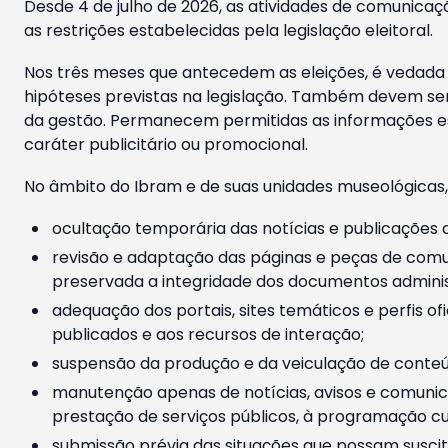
Desde 4 de julho de 2026, as atividades de comunicaçã
as restrições estabelecidas pela legislação eleitoral.
Nos três meses que antecedem as eleições, é vedada a
hipóteses previstas na legislação. Também devem ser
da gestão. Permanecem permitidas as informações est
caráter publicitário ou promocional.
No âmbito do Ibram e de suas unidades museológicas,
ocultação temporária das notícias e publicações a
revisão e adaptação das páginas e peças de comu
preservada a integridade dos documentos administ
adequação dos portais, sites temáticos e perfis ofi
publicados e aos recursos de interação;
suspensão da produção e da veiculação de conteúd
manutenção apenas de notícias, avisos e comunica
prestação de serviços públicos, à programação cul
submissão prévia das situações que possam suscita