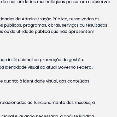
m e de suas unidades museológicas passaram a observar
tidades da Administração Pública, ressalvadas as
públicos, programas, obras, serviços ou resultados
is ou de utilidade pública que não apresentem
ade institucional ou promoção da gestão;
identidade visual do atual Governo Federal,
ive quanto à identidade visual, aos conteúdos
, relacionados ao funcionamento dos museus, à
onal e, quando necessário, à análise jurídica.