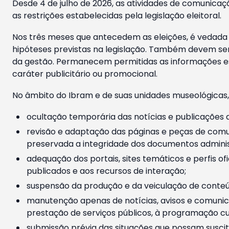
Desde 4 de julho de 2026, as atividades de comunicaçã
as restrições estabelecidas pela legislação eleitoral.
Nos três meses que antecedem as eleições, é vedada a
hipóteses previstas na legislação. Também devem ser
da gestão. Permanecem permitidas as informações est
caráter publicitário ou promocional.
No âmbito do Ibram e de suas unidades museológicas,
ocultação temporária das notícias e publicações a
revisão e adaptação das páginas e peças de comu
preservada a integridade dos documentos administ
adequação dos portais, sites temáticos e perfis ofi
publicados e aos recursos de interação;
suspensão da produção e da veiculação de conteúd
manutenção apenas de notícias, avisos e comunica
prestação de serviços públicos, à programação cul
submissão prévia das situações que possam suscita