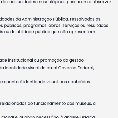
m e de suas unidades museológicas passaram a observar
tidades da Administração Pública, ressalvadas as
públicos, programas, obras, serviços ou resultados
is ou de utilidade pública que não apresentem
ade institucional ou promoção da gestão;
identidade visual do atual Governo Federal,
ive quanto à identidade visual, aos conteúdos
, relacionados ao funcionamento dos museus, à
onal e, quando necessário, à análise jurídica.