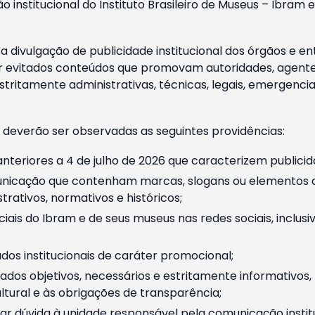
o institucional do Instituto Brasileiro de Museus – Ibra
 divulgação de publicidade institucional dos órgãos e en
 evitados conteúdos que promovam autoridades, agentes 
ritamente administrativas, técnicas, legais, emergencia
 deverão ser observadas as seguintes providências:
nteriores a 4 de julho de 2026 que caracterizem publicid
nicação que contenham marcas, slogans ou elementos da 
rativos, normativos e históricos;
ciais do Ibram e de seus museus nas redes sociais, inclus
os institucionais de caráter promocional;
dos objetivos, necessários e estritamente informativos
tural e às obrigações de transparência;
r dúvida à unidade responsável pela comunicação instituci