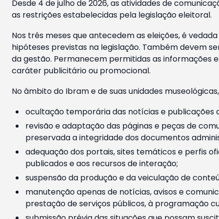
Desde 4 de julho de 2026, as atividades de comunicaçã
as restrições estabelecidas pela legislação eleitoral.
Nos três meses que antecedem as eleições, é vedada a
hipóteses previstas na legislação. Também devem ser
da gestão. Permanecem permitidas as informações est
caráter publicitário ou promocional.
No âmbito do Ibram e de suas unidades museológicas,
ocultação temporária das notícias e publicações a
revisão e adaptação das páginas e peças de comu
preservada a integridade dos documentos administ
adequação dos portais, sites temáticos e perfis ofi
publicados e aos recursos de interação;
suspensão da produção e da veiculação de conteúd
manutenção apenas de notícias, avisos e comunica
prestação de serviços públicos, à programação cul
submissão prévia das situações que possam suscita