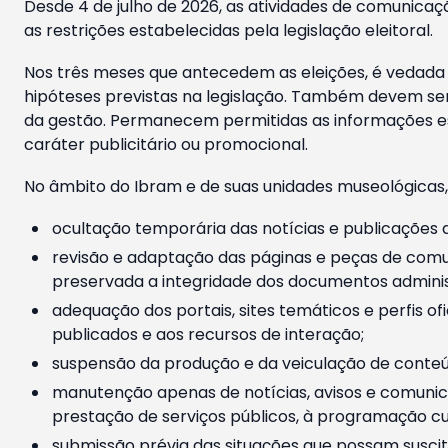
Desde 4 de julho de 2026, as atividades de comunicaçã
as restrições estabelecidas pela legislação eleitoral.
Nos três meses que antecedem as eleições, é vedada a
hipóteses previstas na legislação. Também devem ser
da gestão. Permanecem permitidas as informações est
caráter publicitário ou promocional.
No âmbito do Ibram e de suas unidades museológicas,
ocultação temporária das notícias e publicações a
revisão e adaptação das páginas e peças de comu
preservada a integridade dos documentos administ
adequação dos portais, sites temáticos e perfis ofi
publicados e aos recursos de interação;
suspensão da produção e da veiculação de conteúd
manutenção apenas de notícias, avisos e comunica
prestação de serviços públicos, à programação cul
submissão prévia das situações que possam suscita