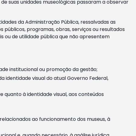
m e de suas unidades museológicas passaram a observar
tidades da Administração Pública, ressalvadas as
públicos, programas, obras, serviços ou resultados
is ou de utilidade pública que não apresentem
ade institucional ou promoção da gestão;
identidade visual do atual Governo Federal,
ive quanto à identidade visual, aos conteúdos
, relacionados ao funcionamento dos museus, à
onal e, quando necessário, à análise jurídica.