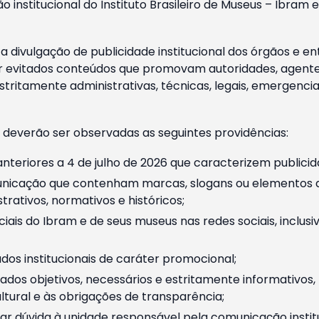
o institucional do Instituto Brasileiro de Museus – Ibra
 divulgação de publicidade institucional dos órgãos e en
 evitados conteúdos que promovam autoridades, agentes 
ritamente administrativas, técnicas, legais, emergencia
 deverão ser observadas as seguintes providências:
nteriores a 4 de julho de 2026 que caracterizem publicid
nicação que contenham marcas, slogans ou elementos da 
rativos, normativos e históricos;
ciais do Ibram e de seus museus nas redes sociais, inclus
os institucionais de caráter promocional;
dos objetivos, necessários e estritamente informativos
tural e às obrigações de transparência;
r dúvida à unidade responsável pela comunicação instituci