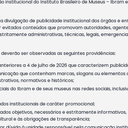
o institucional do Instituto Brasileiro de Museus – Ibra
 divulgação de publicidade institucional dos órgãos e en
 evitados conteúdos que promovam autoridades, agentes 
ritamente administrativas, técnicas, legais, emergencia
 deverão ser observadas as seguintes providências:
nteriores a 4 de julho de 2026 que caracterizem publicid
nicação que contenham marcas, slogans ou elementos da 
rativos, normativos e históricos;
ciais do Ibram e de seus museus nas redes sociais, inclus
os institucionais de caráter promocional;
dos objetivos, necessários e estritamente informativos
tural e às obrigações de transparência;
r dúvida à unidade responsável pela comunicação instituci