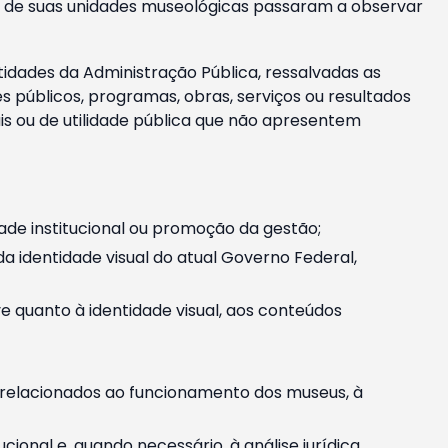
m e de suas unidades museológicas passaram a observar
tidades da Administração Pública, ressalvadas as
públicos, programas, obras, serviços ou resultados
is ou de utilidade pública que não apresentem
ade institucional ou promoção da gestão;
identidade visual do atual Governo Federal,
ive quanto à identidade visual, aos conteúdos
, relacionados ao funcionamento dos museus, à
onal e, quando necessário, à análise jurídica.