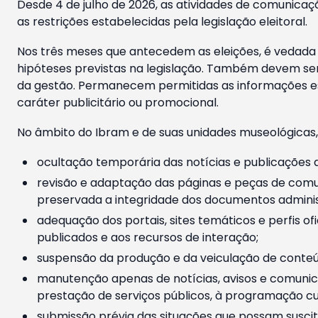
Desde 4 de julho de 2026, as atividades de comunicaçã
as restrições estabelecidas pela legislação eleitoral.
Nos três meses que antecedem as eleições, é vedada a
hipóteses previstas na legislação. Também devem ser
da gestão. Permanecem permitidas as informações est
caráter publicitário ou promocional.
No âmbito do Ibram e de suas unidades museológicas,
ocultação temporária das notícias e publicações a
revisão e adaptação das páginas e peças de comu
preservada a integridade dos documentos administ
adequação dos portais, sites temáticos e perfis ofi
publicados e aos recursos de interação;
suspensão da produção e da veiculação de conteúd
manutenção apenas de notícias, avisos e comunica
prestação de serviços públicos, à programação cul
submissão prévia das situações que possam suscita