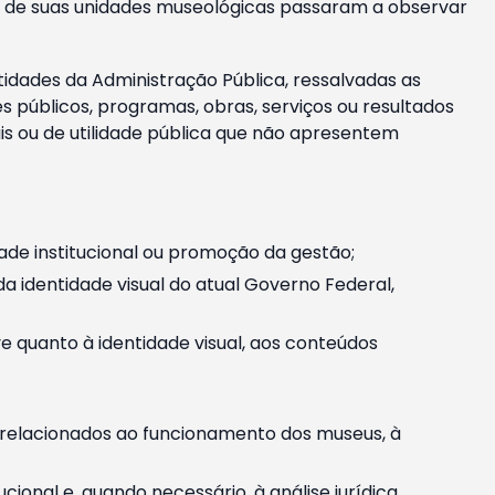
m e de suas unidades museológicas passaram a observar
tidades da Administração Pública, ressalvadas as
públicos, programas, obras, serviços ou resultados
is ou de utilidade pública que não apresentem
ade institucional ou promoção da gestão;
identidade visual do atual Governo Federal,
ive quanto à identidade visual, aos conteúdos
, relacionados ao funcionamento dos museus, à
onal e, quando necessário, à análise jurídica.