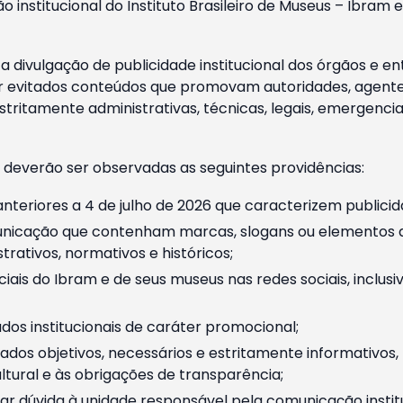
o institucional do Instituto Brasileiro de Museus – Ibra
 divulgação de publicidade institucional dos órgãos e en
 evitados conteúdos que promovam autoridades, agentes 
ritamente administrativas, técnicas, legais, emergencia
 deverão ser observadas as seguintes providências:
nteriores a 4 de julho de 2026 que caracterizem publicid
nicação que contenham marcas, slogans ou elementos da 
rativos, normativos e históricos;
ciais do Ibram e de seus museus nas redes sociais, inclus
os institucionais de caráter promocional;
dos objetivos, necessários e estritamente informativos
tural e às obrigações de transparência;
r dúvida à unidade responsável pela comunicação instituci