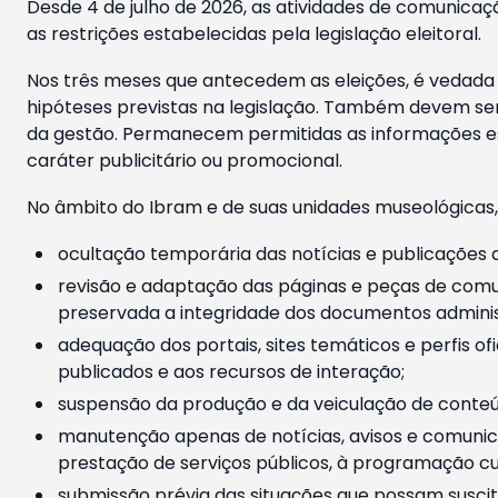
Desde 4 de julho de 2026, as atividades de comunicaçã
as restrições estabelecidas pela legislação eleitoral.
Nos três meses que antecedem as eleições, é vedada a
hipóteses previstas na legislação. Também devem ser
da gestão. Permanecem permitidas as informações est
caráter publicitário ou promocional.
No âmbito do Ibram e de suas unidades museológicas,
ocultação temporária das notícias e publicações a
revisão e adaptação das páginas e peças de comu
preservada a integridade dos documentos administ
adequação dos portais, sites temáticos e perfis ofi
publicados e aos recursos de interação;
suspensão da produção e da veiculação de conteúd
manutenção apenas de notícias, avisos e comunica
prestação de serviços públicos, à programação cul
submissão prévia das situações que possam suscita