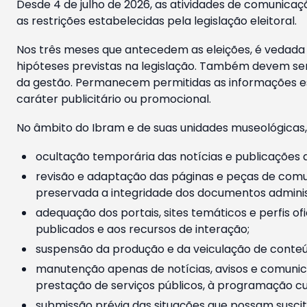
Desde 4 de julho de 2026, as atividades de comunicaçã
as restrições estabelecidas pela legislação eleitoral.
Nos três meses que antecedem as eleições, é vedada a
hipóteses previstas na legislação. Também devem ser
da gestão. Permanecem permitidas as informações est
caráter publicitário ou promocional.
No âmbito do Ibram e de suas unidades museológicas,
ocultação temporária das notícias e publicações a
revisão e adaptação das páginas e peças de comu
preservada a integridade dos documentos administ
adequação dos portais, sites temáticos e perfis ofi
publicados e aos recursos de interação;
suspensão da produção e da veiculação de conteúd
manutenção apenas de notícias, avisos e comunica
prestação de serviços públicos, à programação cul
submissão prévia das situações que possam suscita