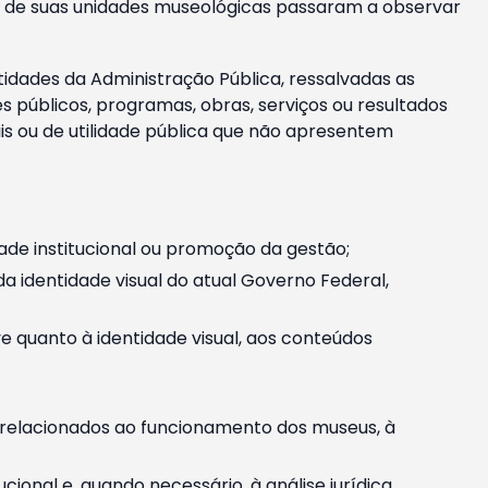
m e de suas unidades museológicas passaram a observar
tidades da Administração Pública, ressalvadas as
públicos, programas, obras, serviços ou resultados
is ou de utilidade pública que não apresentem
ade institucional ou promoção da gestão;
identidade visual do atual Governo Federal,
ive quanto à identidade visual, aos conteúdos
, relacionados ao funcionamento dos museus, à
onal e, quando necessário, à análise jurídica.