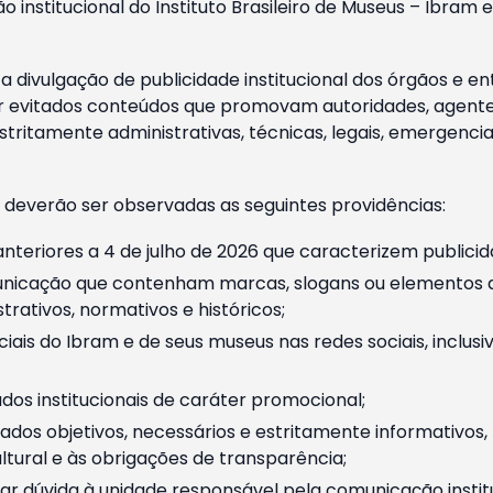
o institucional do Instituto Brasileiro de Museus – Ibra
 divulgação de publicidade institucional dos órgãos e en
 evitados conteúdos que promovam autoridades, agentes 
ritamente administrativas, técnicas, legais, emergencia
 deverão ser observadas as seguintes providências:
nteriores a 4 de julho de 2026 que caracterizem publicid
nicação que contenham marcas, slogans ou elementos da 
rativos, normativos e históricos;
ciais do Ibram e de seus museus nas redes sociais, inclus
os institucionais de caráter promocional;
dos objetivos, necessários e estritamente informativos
tural e às obrigações de transparência;
r dúvida à unidade responsável pela comunicação instituci