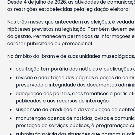
Desde 4 de julho de 2026, as atividades de comunicaçã
as restrições estabelecidas pela legislação eleitoral.
Nos três meses que antecedem as eleições, é vedada a
hipóteses previstas na legislação. Também devem ser
da gestão. Permanecem permitidas as informações est
caráter publicitário ou promocional.
No âmbito do Ibram e de suas unidades museológicas,
ocultação temporária das notícias e publicações a
revisão e adaptação das páginas e peças de comu
preservada a integridade dos documentos administ
adequação dos portais, sites temáticos e perfis ofi
publicados e aos recursos de interação;
suspensão da produção e da veiculação de conteúd
manutenção apenas de notícias, avisos e comunica
prestação de serviços públicos, à programação cul
submissão prévia das situações que possam suscita