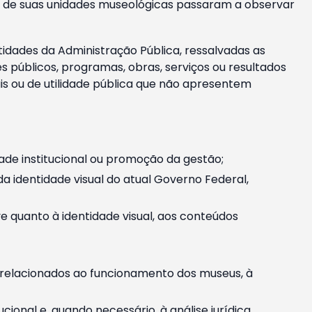
m e de suas unidades museológicas passaram a observar
tidades da Administração Pública, ressalvadas as
públicos, programas, obras, serviços ou resultados
is ou de utilidade pública que não apresentem
ade institucional ou promoção da gestão;
identidade visual do atual Governo Federal,
ive quanto à identidade visual, aos conteúdos
, relacionados ao funcionamento dos museus, à
onal e, quando necessário, à análise jurídica.