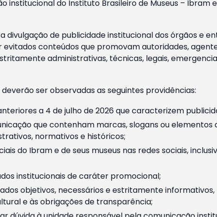
o institucional do Instituto Brasileiro de Museus – Ibra
 divulgação de publicidade institucional dos órgãos e en
 evitados conteúdos que promovam autoridades, agentes 
ritamente administrativas, técnicas, legais, emergencia
 deverão ser observadas as seguintes providências:
nteriores a 4 de julho de 2026 que caracterizem publicid
nicação que contenham marcas, slogans ou elementos da 
rativos, normativos e históricos;
ciais do Ibram e de seus museus nas redes sociais, inclus
os institucionais de caráter promocional;
dos objetivos, necessários e estritamente informativos
tural e às obrigações de transparência;
r dúvida à unidade responsável pela comunicação instituci