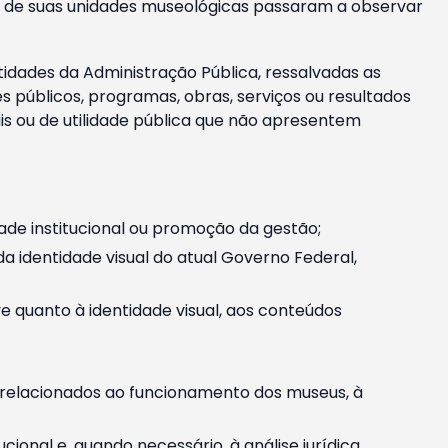
m e de suas unidades museológicas passaram a observar
tidades da Administração Pública, ressalvadas as
públicos, programas, obras, serviços ou resultados
is ou de utilidade pública que não apresentem
ade institucional ou promoção da gestão;
identidade visual do atual Governo Federal,
ive quanto à identidade visual, aos conteúdos
, relacionados ao funcionamento dos museus, à
onal e, quando necessário, à análise jurídica.