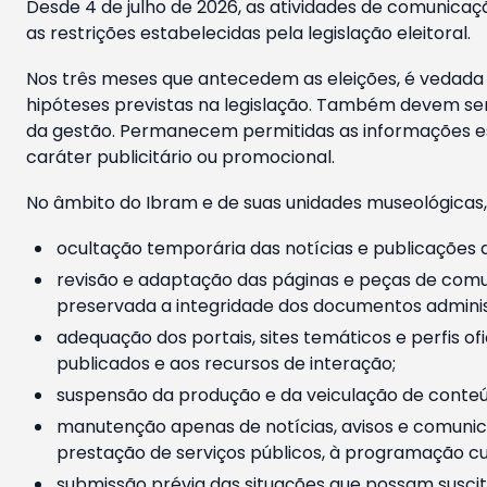
Desde 4 de julho de 2026, as atividades de comunicaçã
as restrições estabelecidas pela legislação eleitoral.
Nos três meses que antecedem as eleições, é vedada a
hipóteses previstas na legislação. Também devem ser
da gestão. Permanecem permitidas as informações est
caráter publicitário ou promocional.
No âmbito do Ibram e de suas unidades museológicas,
ocultação temporária das notícias e publicações a
revisão e adaptação das páginas e peças de comu
preservada a integridade dos documentos administ
adequação dos portais, sites temáticos e perfis ofi
publicados e aos recursos de interação;
suspensão da produção e da veiculação de conteúd
manutenção apenas de notícias, avisos e comunica
prestação de serviços públicos, à programação cul
submissão prévia das situações que possam suscita