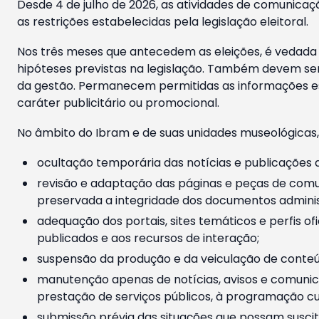
Desde 4 de julho de 2026, as atividades de comunicaçã
as restrições estabelecidas pela legislação eleitoral.
Nos três meses que antecedem as eleições, é vedada a
hipóteses previstas na legislação. Também devem ser
da gestão. Permanecem permitidas as informações est
caráter publicitário ou promocional.
No âmbito do Ibram e de suas unidades museológicas,
ocultação temporária das notícias e publicações a
revisão e adaptação das páginas e peças de comu
preservada a integridade dos documentos administ
adequação dos portais, sites temáticos e perfis ofi
publicados e aos recursos de interação;
suspensão da produção e da veiculação de conteúd
manutenção apenas de notícias, avisos e comunica
prestação de serviços públicos, à programação cul
submissão prévia das situações que possam suscita