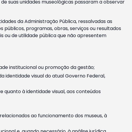
m e de suas unidades museológicas passaram a observar
tidades da Administração Pública, ressalvadas as
públicos, programas, obras, serviços ou resultados
is ou de utilidade pública que não apresentem
ade institucional ou promoção da gestão;
identidade visual do atual Governo Federal,
ive quanto à identidade visual, aos conteúdos
, relacionados ao funcionamento dos museus, à
onal e, quando necessário, à análise jurídica.