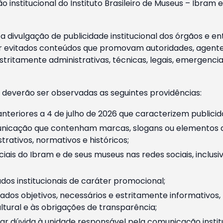
o institucional do Instituto Brasileiro de Museus – Ibra
 divulgação de publicidade institucional dos órgãos e en
 evitados conteúdos que promovam autoridades, agentes 
ritamente administrativas, técnicas, legais, emergencia
 deverão ser observadas as seguintes providências:
nteriores a 4 de julho de 2026 que caracterizem publicid
nicação que contenham marcas, slogans ou elementos da 
rativos, normativos e históricos;
ciais do Ibram e de seus museus nas redes sociais, inclus
os institucionais de caráter promocional;
dos objetivos, necessários e estritamente informativos
tural e às obrigações de transparência;
r dúvida à unidade responsável pela comunicação instituci