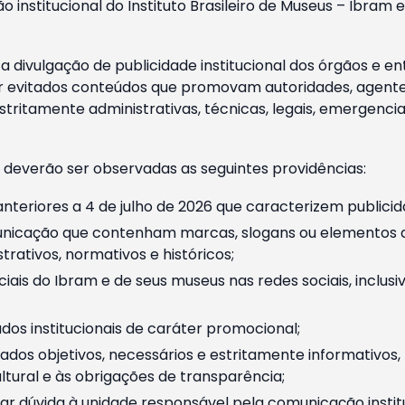
o institucional do Instituto Brasileiro de Museus – Ibra
 divulgação de publicidade institucional dos órgãos e en
 evitados conteúdos que promovam autoridades, agentes 
ritamente administrativas, técnicas, legais, emergencia
 deverão ser observadas as seguintes providências:
nteriores a 4 de julho de 2026 que caracterizem publicid
nicação que contenham marcas, slogans ou elementos da 
rativos, normativos e históricos;
ciais do Ibram e de seus museus nas redes sociais, inclus
os institucionais de caráter promocional;
dos objetivos, necessários e estritamente informativos
tural e às obrigações de transparência;
r dúvida à unidade responsável pela comunicação instituci