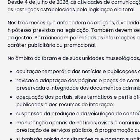
Desde 4 de julho de 2026, as atividades de comunicaçã
as restrições estabelecidas pela legislação eleitoral.
Nos três meses que antecedem as eleições, é vedada a
hipóteses previstas na legislação. Também devem ser
da gestão. Permanecem permitidas as informações est
caráter publicitário ou promocional.
No âmbito do Ibram e de suas unidades museológicas,
ocultação temporária das notícias e publicações a
revisão e adaptação das páginas e peças de comu
preservada a integridade dos documentos administ
adequação dos portais, sites temáticos e perfis ofi
publicados e aos recursos de interação;
suspensão da produção e da veiculação de conteúd
manutenção apenas de notícias, avisos e comunica
prestação de serviços públicos, à programação cul
submissão prévia das situações que possam suscita