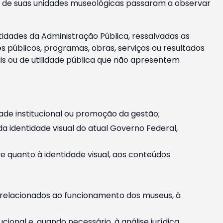
m e de suas unidades museológicas passaram a observar
tidades da Administração Pública, ressalvadas as
públicos, programas, obras, serviços ou resultados
is ou de utilidade pública que não apresentem
ade institucional ou promoção da gestão;
identidade visual do atual Governo Federal,
ive quanto à identidade visual, aos conteúdos
, relacionados ao funcionamento dos museus, à
onal e, quando necessário, à análise jurídica.