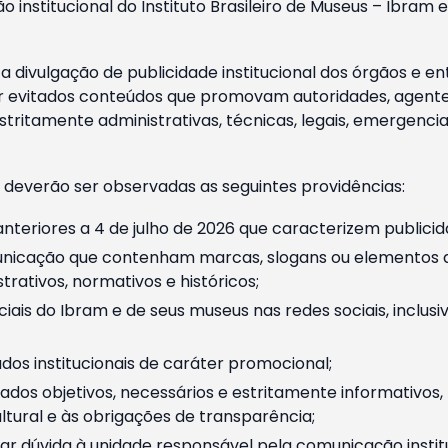
o institucional do Instituto Brasileiro de Museus – Ibra
 divulgação de publicidade institucional dos órgãos e en
 evitados conteúdos que promovam autoridades, agentes 
ritamente administrativas, técnicas, legais, emergencia
 deverão ser observadas as seguintes providências:
nteriores a 4 de julho de 2026 que caracterizem publicid
nicação que contenham marcas, slogans ou elementos da 
rativos, normativos e históricos;
ciais do Ibram e de seus museus nas redes sociais, inclus
os institucionais de caráter promocional;
dos objetivos, necessários e estritamente informativos
tural e às obrigações de transparência;
r dúvida à unidade responsável pela comunicação instituci