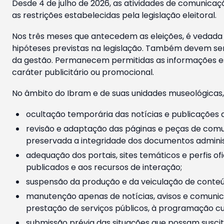
Desde 4 de julho de 2026, as atividades de comunicaçã
as restrições estabelecidas pela legislação eleitoral.
Nos três meses que antecedem as eleições, é vedada a
hipóteses previstas na legislação. Também devem ser
da gestão. Permanecem permitidas as informações est
caráter publicitário ou promocional.
No âmbito do Ibram e de suas unidades museológicas,
ocultação temporária das notícias e publicações a
revisão e adaptação das páginas e peças de comu
preservada a integridade dos documentos administ
adequação dos portais, sites temáticos e perfis ofi
publicados e aos recursos de interação;
suspensão da produção e da veiculação de conteúd
manutenção apenas de notícias, avisos e comunica
prestação de serviços públicos, à programação cul
submissão prévia das situações que possam suscita