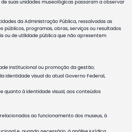
m e de suas unidades museológicas passaram a observar
tidades da Administração Pública, ressalvadas as
públicos, programas, obras, serviços ou resultados
is ou de utilidade pública que não apresentem
ade institucional ou promoção da gestão;
identidade visual do atual Governo Federal,
ive quanto à identidade visual, aos conteúdos
, relacionados ao funcionamento dos museus, à
onal e, quando necessário, à análise jurídica.