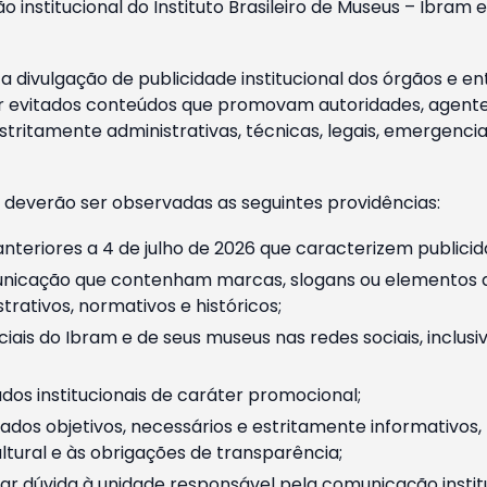
o institucional do Instituto Brasileiro de Museus – Ibra
 divulgação de publicidade institucional dos órgãos e en
 evitados conteúdos que promovam autoridades, agentes 
ritamente administrativas, técnicas, legais, emergencia
 deverão ser observadas as seguintes providências:
nteriores a 4 de julho de 2026 que caracterizem publicid
nicação que contenham marcas, slogans ou elementos da 
rativos, normativos e históricos;
ciais do Ibram e de seus museus nas redes sociais, inclus
os institucionais de caráter promocional;
dos objetivos, necessários e estritamente informativos
tural e às obrigações de transparência;
r dúvida à unidade responsável pela comunicação instituci