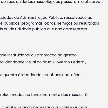
m e de suas unidades museológicas passaram a observar
tidades da Administração Pública, ressalvadas as
públicos, programas, obras, serviços ou resultados
is ou de utilidade pública que não apresentem
ade institucional ou promoção da gestão;
identidade visual do atual Governo Federal,
ive quanto à identidade visual, aos conteúdos
, relacionados ao funcionamento dos museus, à
onal e, quando necessário, à análise jurídica.