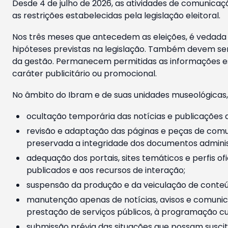
Desde 4 de julho de 2026, as atividades de comunicaçã
as restrições estabelecidas pela legislação eleitoral.
Nos três meses que antecedem as eleições, é vedada a
hipóteses previstas na legislação. Também devem ser
da gestão. Permanecem permitidas as informações est
caráter publicitário ou promocional.
No âmbito do Ibram e de suas unidades museológicas,
ocultação temporária das notícias e publicações a
revisão e adaptação das páginas e peças de comu
preservada a integridade dos documentos administ
adequação dos portais, sites temáticos e perfis ofi
publicados e aos recursos de interação;
suspensão da produção e da veiculação de conteúd
manutenção apenas de notícias, avisos e comunica
prestação de serviços públicos, à programação cul
submissão prévia das situações que possam suscita