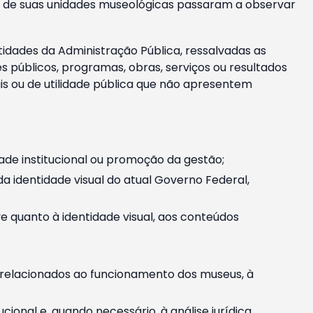
m e de suas unidades museológicas passaram a observar
tidades da Administração Pública, ressalvadas as
públicos, programas, obras, serviços ou resultados
is ou de utilidade pública que não apresentem
ade institucional ou promoção da gestão;
identidade visual do atual Governo Federal,
ive quanto à identidade visual, aos conteúdos
, relacionados ao funcionamento dos museus, à
onal e, quando necessário, à análise jurídica.