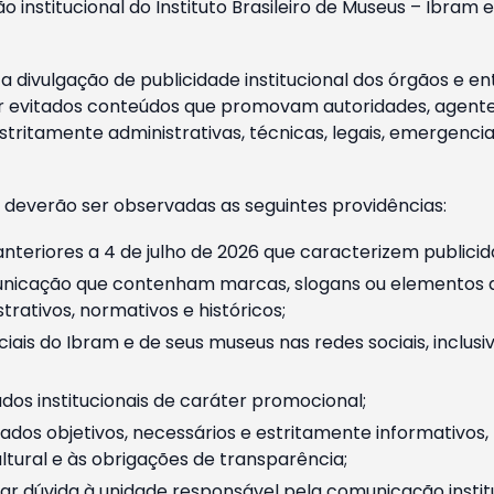
o institucional do Instituto Brasileiro de Museus – Ibra
 divulgação de publicidade institucional dos órgãos e en
 evitados conteúdos que promovam autoridades, agentes 
ritamente administrativas, técnicas, legais, emergencia
 deverão ser observadas as seguintes providências:
nteriores a 4 de julho de 2026 que caracterizem publicid
nicação que contenham marcas, slogans ou elementos da 
rativos, normativos e históricos;
ciais do Ibram e de seus museus nas redes sociais, inclus
os institucionais de caráter promocional;
dos objetivos, necessários e estritamente informativos
tural e às obrigações de transparência;
r dúvida à unidade responsável pela comunicação instituci