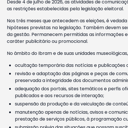
Desde 4 de julho de 2026, as atividades de comunicaçã
as restrições estabelecidas pela legislação eleitoral.
Nos três meses que antecedem as eleições, é vedada a
hipóteses previstas na legislação. Também devem ser
da gestão. Permanecem permitidas as informações est
caráter publicitário ou promocional.
No âmbito do Ibram e de suas unidades museológicas,
ocultação temporária das notícias e publicações a
revisão e adaptação das páginas e peças de comu
preservada a integridade dos documentos administ
adequação dos portais, sites temáticos e perfis ofi
publicados e aos recursos de interação;
suspensão da produção e da veiculação de conteúd
manutenção apenas de notícias, avisos e comunica
prestação de serviços públicos, à programação cul
submissão prévia das situações que possam suscita