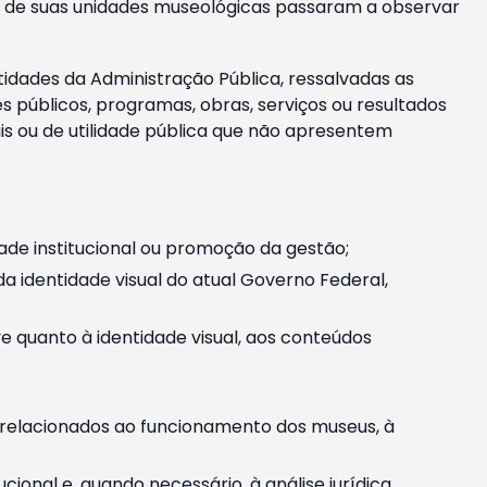
m e de suas unidades museológicas passaram a observar
tidades da Administração Pública, ressalvadas as
públicos, programas, obras, serviços ou resultados
is ou de utilidade pública que não apresentem
ade institucional ou promoção da gestão;
identidade visual do atual Governo Federal,
ive quanto à identidade visual, aos conteúdos
, relacionados ao funcionamento dos museus, à
onal e, quando necessário, à análise jurídica.