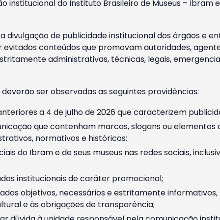
o institucional do Instituto Brasileiro de Museus – Ibra
 divulgação de publicidade institucional dos órgãos e en
 evitados conteúdos que promovam autoridades, agentes 
ritamente administrativas, técnicas, legais, emergencia
 deverão ser observadas as seguintes providências:
nteriores a 4 de julho de 2026 que caracterizem publicid
nicação que contenham marcas, slogans ou elementos da 
rativos, normativos e históricos;
ciais do Ibram e de seus museus nas redes sociais, inclus
os institucionais de caráter promocional;
dos objetivos, necessários e estritamente informativos
tural e às obrigações de transparência;
r dúvida à unidade responsável pela comunicação instituci