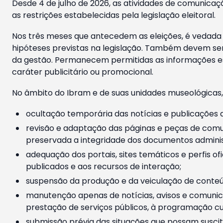
Desde 4 de julho de 2026, as atividades de comunicaçã
as restrições estabelecidas pela legislação eleitoral.
Nos três meses que antecedem as eleições, é vedada a
hipóteses previstas na legislação. Também devem ser
da gestão. Permanecem permitidas as informações est
caráter publicitário ou promocional.
No âmbito do Ibram e de suas unidades museológicas,
ocultação temporária das notícias e publicações a
revisão e adaptação das páginas e peças de comu
preservada a integridade dos documentos administ
adequação dos portais, sites temáticos e perfis ofi
publicados e aos recursos de interação;
suspensão da produção e da veiculação de conteúd
manutenção apenas de notícias, avisos e comunica
prestação de serviços públicos, à programação cul
submissão prévia das situações que possam suscita