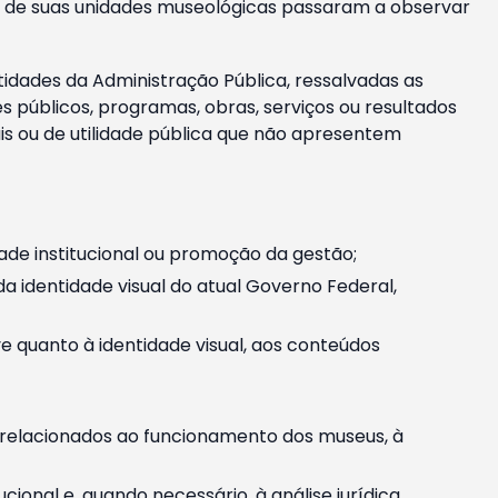
m e de suas unidades museológicas passaram a observar
tidades da Administração Pública, ressalvadas as
públicos, programas, obras, serviços ou resultados
is ou de utilidade pública que não apresentem
ade institucional ou promoção da gestão;
identidade visual do atual Governo Federal,
ive quanto à identidade visual, aos conteúdos
, relacionados ao funcionamento dos museus, à
onal e, quando necessário, à análise jurídica.