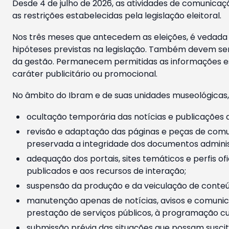
Desde 4 de julho de 2026, as atividades de comunicaçã
as restrições estabelecidas pela legislação eleitoral.
Nos três meses que antecedem as eleições, é vedada a
hipóteses previstas na legislação. Também devem ser
da gestão. Permanecem permitidas as informações est
caráter publicitário ou promocional.
No âmbito do Ibram e de suas unidades museológicas,
ocultação temporária das notícias e publicações a
revisão e adaptação das páginas e peças de comu
preservada a integridade dos documentos administ
adequação dos portais, sites temáticos e perfis ofi
publicados e aos recursos de interação;
suspensão da produção e da veiculação de conteúd
manutenção apenas de notícias, avisos e comunica
prestação de serviços públicos, à programação cul
submissão prévia das situações que possam suscita