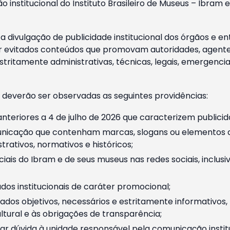
o institucional do Instituto Brasileiro de Museus – Ibra
 divulgação de publicidade institucional dos órgãos e en
 evitados conteúdos que promovam autoridades, agentes 
ritamente administrativas, técnicas, legais, emergencia
 deverão ser observadas as seguintes providências:
nteriores a 4 de julho de 2026 que caracterizem publicid
nicação que contenham marcas, slogans ou elementos da 
rativos, normativos e históricos;
ciais do Ibram e de seus museus nas redes sociais, inclus
os institucionais de caráter promocional;
dos objetivos, necessários e estritamente informativos
tural e às obrigações de transparência;
r dúvida à unidade responsável pela comunicação instituci