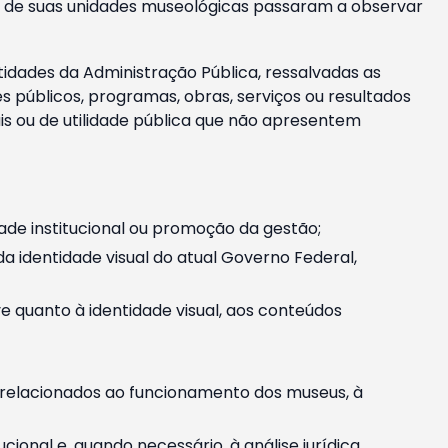
m e de suas unidades museológicas passaram a observar
tidades da Administração Pública, ressalvadas as
públicos, programas, obras, serviços ou resultados
is ou de utilidade pública que não apresentem
ade institucional ou promoção da gestão;
identidade visual do atual Governo Federal,
ive quanto à identidade visual, aos conteúdos
, relacionados ao funcionamento dos museus, à
onal e, quando necessário, à análise jurídica.