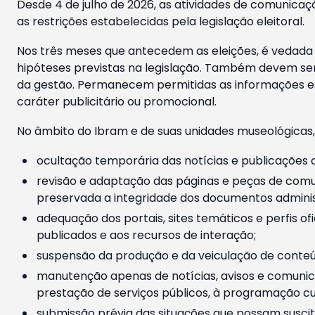
Desde 4 de julho de 2026, as atividades de comunicaçã
as restrições estabelecidas pela legislação eleitoral.
Nos três meses que antecedem as eleições, é vedada a
hipóteses previstas na legislação. Também devem ser
da gestão. Permanecem permitidas as informações est
caráter publicitário ou promocional.
No âmbito do Ibram e de suas unidades museológicas,
ocultação temporária das notícias e publicações a
revisão e adaptação das páginas e peças de comu
preservada a integridade dos documentos administ
adequação dos portais, sites temáticos e perfis ofi
publicados e aos recursos de interação;
suspensão da produção e da veiculação de conteúd
manutenção apenas de notícias, avisos e comunica
prestação de serviços públicos, à programação cul
submissão prévia das situações que possam suscita