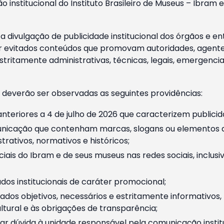
o institucional do Instituto Brasileiro de Museus – Ibra
 divulgação de publicidade institucional dos órgãos e en
 evitados conteúdos que promovam autoridades, agentes 
ritamente administrativas, técnicas, legais, emergencia
 deverão ser observadas as seguintes providências:
nteriores a 4 de julho de 2026 que caracterizem publicid
nicação que contenham marcas, slogans ou elementos da 
rativos, normativos e históricos;
ciais do Ibram e de seus museus nas redes sociais, inclus
os institucionais de caráter promocional;
dos objetivos, necessários e estritamente informativos
tural e às obrigações de transparência;
r dúvida à unidade responsável pela comunicação instituci