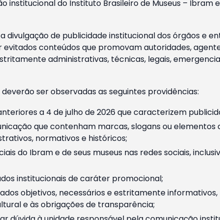
o institucional do Instituto Brasileiro de Museus – Ibra
 divulgação de publicidade institucional dos órgãos e en
 evitados conteúdos que promovam autoridades, agentes 
ritamente administrativas, técnicas, legais, emergencia
 deverão ser observadas as seguintes providências:
nteriores a 4 de julho de 2026 que caracterizem publicid
nicação que contenham marcas, slogans ou elementos da 
rativos, normativos e históricos;
ciais do Ibram e de seus museus nas redes sociais, inclus
os institucionais de caráter promocional;
dos objetivos, necessários e estritamente informativos
tural e às obrigações de transparência;
r dúvida à unidade responsável pela comunicação instituci