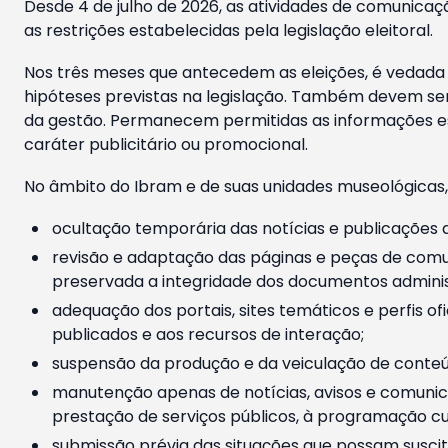
Desde 4 de julho de 2026, as atividades de comunicaçã
as restrições estabelecidas pela legislação eleitoral.
Nos três meses que antecedem as eleições, é vedada a
hipóteses previstas na legislação. Também devem ser
da gestão. Permanecem permitidas as informações est
caráter publicitário ou promocional.
No âmbito do Ibram e de suas unidades museológicas,
ocultação temporária das notícias e publicações a
revisão e adaptação das páginas e peças de comu
preservada a integridade dos documentos administ
adequação dos portais, sites temáticos e perfis ofi
publicados e aos recursos de interação;
suspensão da produção e da veiculação de conteúd
manutenção apenas de notícias, avisos e comunica
prestação de serviços públicos, à programação cul
submissão prévia das situações que possam suscita