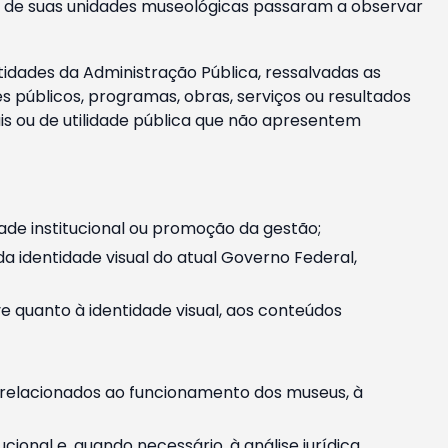
m e de suas unidades museológicas passaram a observar
tidades da Administração Pública, ressalvadas as
públicos, programas, obras, serviços ou resultados
is ou de utilidade pública que não apresentem
ade institucional ou promoção da gestão;
identidade visual do atual Governo Federal,
ive quanto à identidade visual, aos conteúdos
, relacionados ao funcionamento dos museus, à
onal e, quando necessário, à análise jurídica.