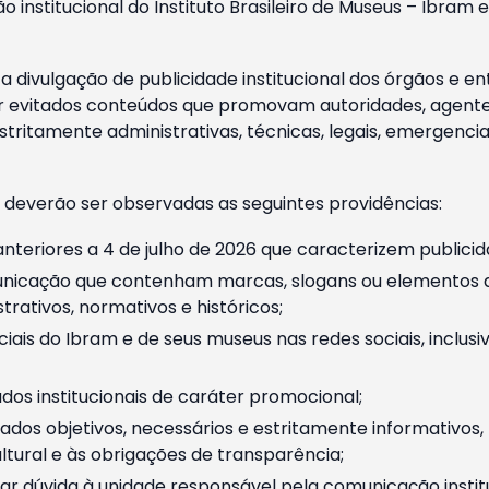
o institucional do Instituto Brasileiro de Museus – Ibra
 divulgação de publicidade institucional dos órgãos e en
 evitados conteúdos que promovam autoridades, agentes 
ritamente administrativas, técnicas, legais, emergencia
 deverão ser observadas as seguintes providências:
nteriores a 4 de julho de 2026 que caracterizem publicid
nicação que contenham marcas, slogans ou elementos da 
rativos, normativos e históricos;
ciais do Ibram e de seus museus nas redes sociais, inclus
os institucionais de caráter promocional;
dos objetivos, necessários e estritamente informativos
tural e às obrigações de transparência;
r dúvida à unidade responsável pela comunicação instituci