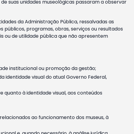
m e de suas unidades museológicas passaram a observar
tidades da Administração Pública, ressalvadas as
públicos, programas, obras, serviços ou resultados
is ou de utilidade pública que não apresentem
ade institucional ou promoção da gestão;
identidade visual do atual Governo Federal,
ive quanto à identidade visual, aos conteúdos
, relacionados ao funcionamento dos museus, à
onal e, quando necessário, à análise jurídica.