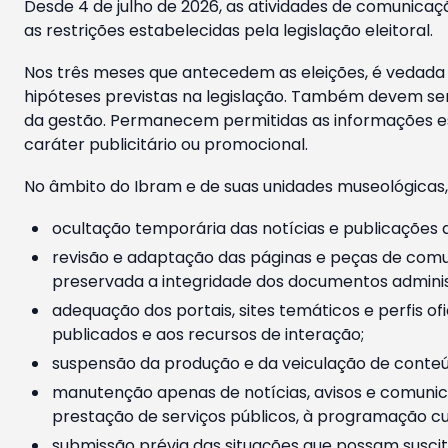
Desde 4 de julho de 2026, as atividades de comunicaçã
as restrições estabelecidas pela legislação eleitoral.
Nos três meses que antecedem as eleições, é vedada a
hipóteses previstas na legislação. Também devem ser
da gestão. Permanecem permitidas as informações est
caráter publicitário ou promocional.
No âmbito do Ibram e de suas unidades museológicas,
ocultação temporária das notícias e publicações a
revisão e adaptação das páginas e peças de comu
preservada a integridade dos documentos administ
adequação dos portais, sites temáticos e perfis ofi
publicados e aos recursos de interação;
suspensão da produção e da veiculação de conteúd
manutenção apenas de notícias, avisos e comunica
prestação de serviços públicos, à programação cul
submissão prévia das situações que possam suscita