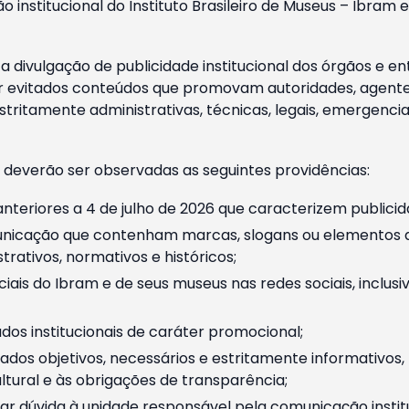
o institucional do Instituto Brasileiro de Museus – Ibra
 divulgação de publicidade institucional dos órgãos e en
 evitados conteúdos que promovam autoridades, agentes 
ritamente administrativas, técnicas, legais, emergencia
 deverão ser observadas as seguintes providências:
nteriores a 4 de julho de 2026 que caracterizem publicid
nicação que contenham marcas, slogans ou elementos da 
rativos, normativos e históricos;
ciais do Ibram e de seus museus nas redes sociais, inclus
os institucionais de caráter promocional;
dos objetivos, necessários e estritamente informativos
tural e às obrigações de transparência;
r dúvida à unidade responsável pela comunicação instituci