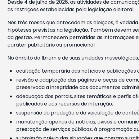
Desde 4 de julho de 2026, as atividades de comunicaçã
as restrições estabelecidas pela legislação eleitoral.
Nos três meses que antecedem as eleições, é vedada a
hipóteses previstas na legislação. Também devem ser
da gestão. Permanecem permitidas as informações est
caráter publicitário ou promocional.
No âmbito do Ibram e de suas unidades museológicas,
ocultação temporária das notícias e publicações a
revisão e adaptação das páginas e peças de comu
preservada a integridade dos documentos administ
adequação dos portais, sites temáticos e perfis ofi
publicados e aos recursos de interação;
suspensão da produção e da veiculação de conteúd
manutenção apenas de notícias, avisos e comunica
prestação de serviços públicos, à programação cul
submissão prévia das situações que possam suscita