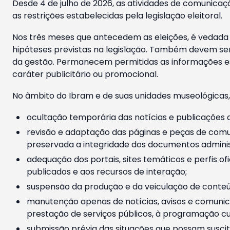
Desde 4 de julho de 2026, as atividades de comunicaçã
as restrições estabelecidas pela legislação eleitoral.
Nos três meses que antecedem as eleições, é vedada a
hipóteses previstas na legislação. Também devem ser
da gestão. Permanecem permitidas as informações est
caráter publicitário ou promocional.
No âmbito do Ibram e de suas unidades museológicas,
ocultação temporária das notícias e publicações a
revisão e adaptação das páginas e peças de comu
preservada a integridade dos documentos administ
adequação dos portais, sites temáticos e perfis ofi
publicados e aos recursos de interação;
suspensão da produção e da veiculação de conteúd
manutenção apenas de notícias, avisos e comunica
prestação de serviços públicos, à programação cul
submissão prévia das situações que possam suscita