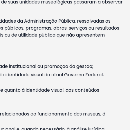
m e de suas unidades museológicas passaram a observar
tidades da Administração Pública, ressalvadas as
públicos, programas, obras, serviços ou resultados
is ou de utilidade pública que não apresentem
ade institucional ou promoção da gestão;
identidade visual do atual Governo Federal,
ive quanto à identidade visual, aos conteúdos
, relacionados ao funcionamento dos museus, à
onal e, quando necessário, à análise jurídica.