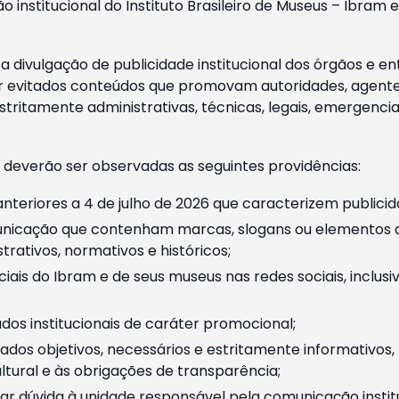
o institucional do Instituto Brasileiro de Museus – Ibra
 divulgação de publicidade institucional dos órgãos e en
 evitados conteúdos que promovam autoridades, agentes 
ritamente administrativas, técnicas, legais, emergencia
 deverão ser observadas as seguintes providências:
nteriores a 4 de julho de 2026 que caracterizem publicid
nicação que contenham marcas, slogans ou elementos da 
rativos, normativos e históricos;
ciais do Ibram e de seus museus nas redes sociais, inclus
os institucionais de caráter promocional;
dos objetivos, necessários e estritamente informativos
tural e às obrigações de transparência;
r dúvida à unidade responsável pela comunicação instituci