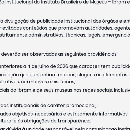
o institucional do Instituto Brasileiro de Museus – Ibra
 divulgação de publicidade institucional dos órgãos e en
 evitados conteúdos que promovam autoridades, agentes 
ritamente administrativas, técnicas, legais, emergencia
 deverão ser observadas as seguintes providências:
nteriores a 4 de julho de 2026 que caracterizem publicid
nicação que contenham marcas, slogans ou elementos da 
rativos, normativos e históricos;
ciais do Ibram e de seus museus nas redes sociais, inclus
os institucionais de caráter promocional;
dos objetivos, necessários e estritamente informativos
tural e às obrigações de transparência;
r dúvida à unidade responsável pela comunicação instituci