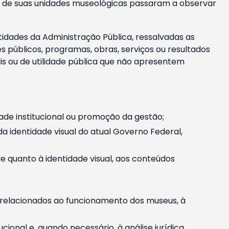
m e de suas unidades museológicas passaram a observar
tidades da Administração Pública, ressalvadas as
públicos, programas, obras, serviços ou resultados
is ou de utilidade pública que não apresentem
ade institucional ou promoção da gestão;
identidade visual do atual Governo Federal,
ive quanto à identidade visual, aos conteúdos
, relacionados ao funcionamento dos museus, à
onal e, quando necessário, à análise jurídica.