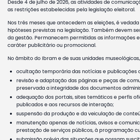
Desde 4 de julho de 2026, as atividades de comunicaçã
as restrições estabelecidas pela legislação eleitoral.
Nos três meses que antecedem as eleições, é vedada a
hipóteses previstas na legislação. Também devem ser
da gestão. Permanecem permitidas as informações est
caráter publicitário ou promocional.
No âmbito do Ibram e de suas unidades museológicas,
ocultação temporária das notícias e publicações a
revisão e adaptação das páginas e peças de comu
preservada a integridade dos documentos administ
adequação dos portais, sites temáticos e perfis ofi
publicados e aos recursos de interação;
suspensão da produção e da veiculação de conteúd
manutenção apenas de notícias, avisos e comunica
prestação de serviços públicos, à programação cul
submissão prévia das situações que possam suscita